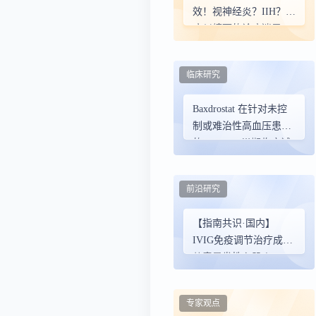
效！视神经炎？IIH？双
病纠缠下的诊疗迷局
临床研究
Baxdrostat 在针对未控
制或难治性高血压患者
的BaxHTN Ⅲ期临床试
验中，达到主要及全部
次要终点
前沿研究
【指南共识·国内】
IVIG免疫调节治疗成人/
儿童暴发性心肌炎
专家观点