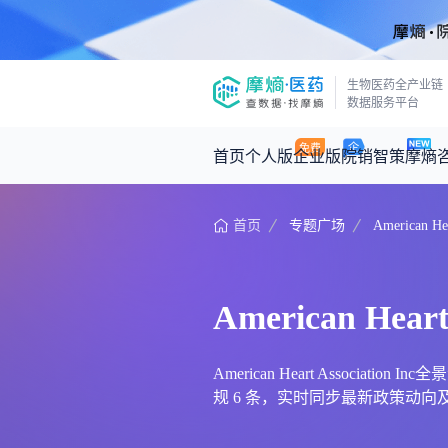
生物医药全产业链
数据服务平台
首页
个人版
企业版
院销智策
摩熵
首页
专题广场
American Hea
咨询服务
摩熵原创
数据中心
摩熵视频
公司介绍
医药市场洞察中心
回放
产品立项评估及管线规划
深度分析
American Heart 
王中健
基于市场数据，为您提供全面的市场
产业/行业调研
政策法规
2026-07-24 2
2026年Q1总销售额：
3,066
亿元
投资决策与交易估值
投融资
American Heart Associa
规 6 条，实时同步最新政策动向及前沿资讯。以
时讯
数据查询
医药洞见