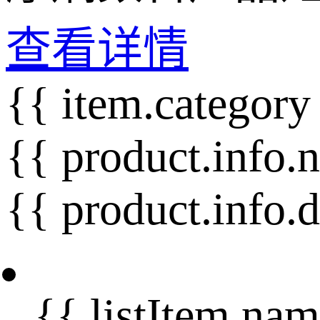
查看详情
{{ item.category
{{ product.info.
{{ product.info.
{{ listItem.nam