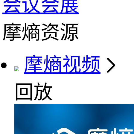
会议会展
摩熵资源
摩熵视频
回放