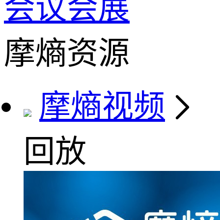
会议会展
摩熵资源
摩熵视频
回放