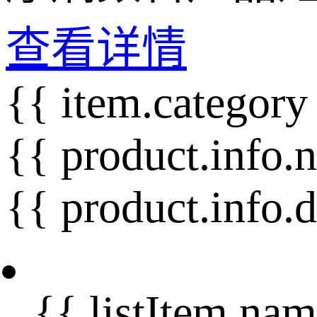
查看详情
{{ item.category
{{ product.info.
{{ product.info.
{{ listItem.nam