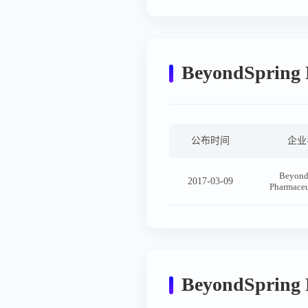
BeyondSpring
公布时间
企业
Beyond
2017-03-09
Pharmaceu
BeyondSprin