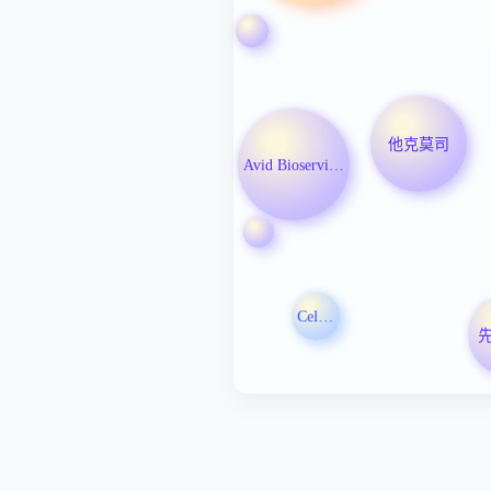
他克莫司
Avid Bioservices
Celcuity Inc