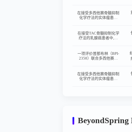
价普那布林对比培非格司
亭的重度中性粒细胞减少
症持续时间
在接受多西他赛骨髓抑制
化学疗法的实体瘤患者
中,评价普那布林对比培
非格司亭的重度中性粒细
胞减少症持续时间
在接受TAC骨髓抑制化学
疗法的乳腺癌患者中,评
价普那布林对比培非格司
亭的重度中性粒细胞减少
症持续时间
一项评价普那布林（BPI-
2358）联合多西他赛治
疗中国晚期非小细胞肺癌
患者耐受性和药代动力学
的I期临床试验
在接受多西他赛骨髓抑制
化学疗法的实体瘤患者
中,评价普那布林对比培
非格司亭的重度中性粒细
胞减少症持续时间
BeyondSprin