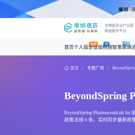
生物医药全产业链
数据服务平台
首页
个人版
企业版
院销智策
摩熵
首页
专题广场
BeyondSpring
咨询服务
摩熵原创
数据中心
摩熵视频
公司介绍
医药市场洞察中心
回放
产品立项评估及管线规划
深度分析
BeyondSpring P
王中健
基于市场数据，为您提供全面的市场
产业/行业调研
政策法规
2026-07-24 2
2026年Q1总销售额：
3,066
亿元
投资决策与交易估值
投融资
BeyondSpring Pharmaceut
政策法规 0 条，实时同步最新政策动向及前沿资
时讯
数据查询
医药洞见