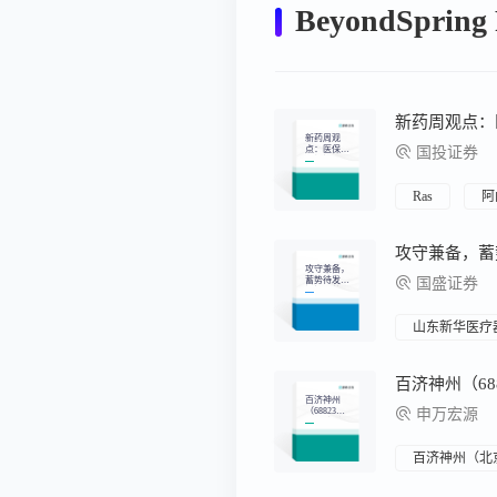
BeyondSpring
新药周观
点：医保局
国投证券
积极推进目
录药品进
院，利好创
新药进院放
Ras
阿
量
攻守兼备，
蓄势待发，
国盛证券
把握医药底
部黄金配臵
时点
山东新华医疗
百济神州
（68823
申万宏源
5）：拥有
全方位一体
化平台的全
球性生物制
百济神州（北
药公司，国
际化进入收
获期