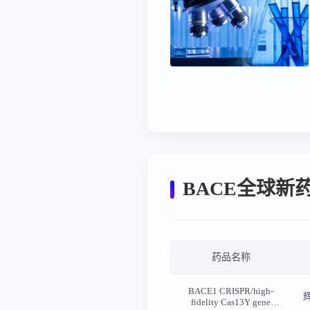
BACE全球新
药品名称
BACE1 CRISPR/high-
fidelity Cas13Y gene