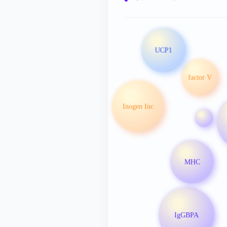
UCP1
factor V
Inogen Inc
MHC
IgGBPA