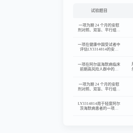
试验题目
一项为期 24 个月的安慰
剂对照、双盲、平行组研
究，评估 E2609 对患有
早期阿尔茨海默症之受试
者的有效性和安全性
一项在健康中国受试者中
评估LY3314814的安全
性、耐受性、药代动力学
和药效学的随机、双盲、
安慰剂对照、单次给药研
一项在阿尔兹海默病临床
究
前期高风险人群中的随
机、双盲、安慰剂和平行
对照研究，用以评估
CNP520的疗效和安全性
一项为期 24 个月的安慰
剂对照、双盲、平行组研
究，评估 E2609 对患有
早期阿尔茨海默症之受试
者的有效性和安全性
LY3314814用于轻度阿尔
茨海默病患者的一项随
机、双盲、安慰剂对照和
延迟治疗研究
（DAYBREAK研究)