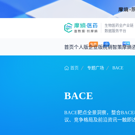
生物医药全产业链
数据服务平台
首页
个人版
企业版
院销智策
摩熵
首页
专题广场
BACE
咨询服务
摩熵原创
数据中心
摩熵视频
公司介绍
医药市场洞察中心
回放
产品立项评估及管线规划
深度分析
BACE
王中健
基于市场数据，为您提供全面的市场
产业/行业调研
政策法规
2026-07-24 2
2026年Q1总销售额：
3,066
亿元
投资决策与交易估值
投融资
BACE靶点全景洞察，整合BACE
议、竞争格局及前沿资讯一触即达
时讯
数据查询
医药洞见