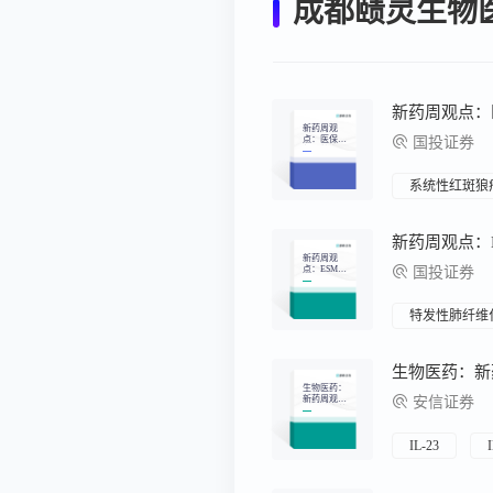
成都赜灵生物
新药周观
点：医保谈
国投证券
判即将启
动，国内企
业多个创新
药品种有望
系统性红斑狼
参与
新药周观
点：ESMO2
国投证券
024、WCLC
2024闭幕，
国产ADC、
双抗披露多
特发性肺纤维
个优异数据
生物医药：
新药周观
安信证券
点：国内药
企32款创新
药有望首次
参与医保谈
IL-23
判，未来放
量值得期待