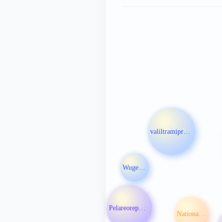
valiltramiprosate
Wugen Inc
Pelareorep注射液
National Comprehensive Cancer Network