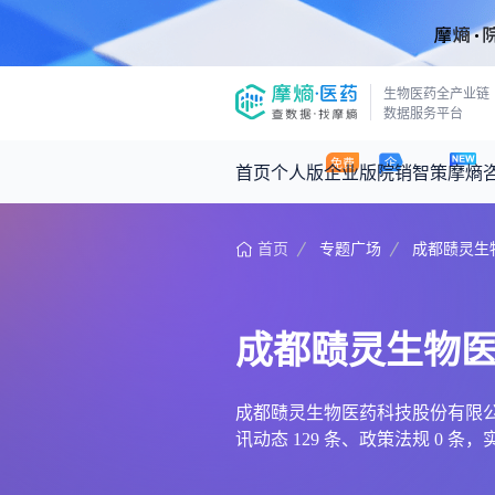
生物医药全产业链
数据服务平台
首页
个人版
企业版
院销智策
摩熵
首页
专题广场
成都赜灵生
咨询服务
摩熵原创
数据中心
摩熵视频
公司介绍
医药市场洞察中心
回放
产品立项评估及管线规划
深度分析
成都赜灵生物
王中健
基于市场数据，为您提供全面的市场
产业/行业调研
政策法规
2026-07-24 2
2026年Q1总销售额：
3,066
亿元
投资决策与交易估值
投融资
成都赜灵生物医药科技股份有限公司
讯动态 129 条、政策法规 
时讯
数据查询
医药洞见