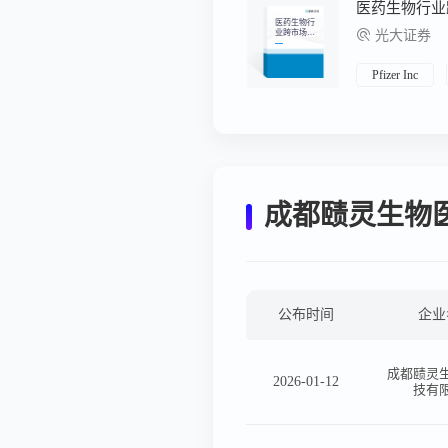
医药生物行
业跨市场周
光大证券
报：两会召
开在即，政
策引导医药
重点领域高
Pfizer Inc
质量发展
成都赜灵生物
公布时间
企业
成都赜灵
2026-01-12
技有