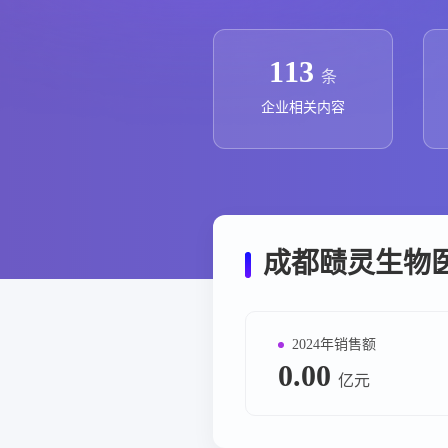
政策法规
药品生产企业
113
条
企业相关内容
成都赜灵生物
2024年销售额
0.00
亿元