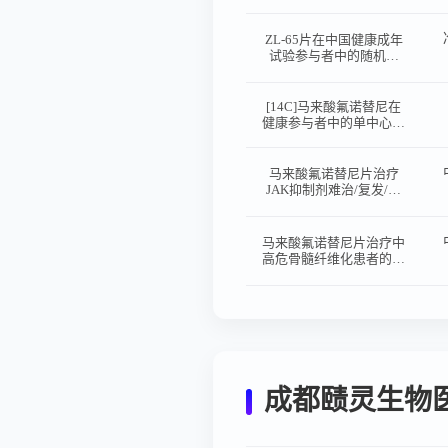
酸氟诺替尼片药代动力学
特征影响的单中心、开
放、固定序列药物相互作
ZL-65片在中国健康成年
用临床研究
试验参与者中的随机双
盲、安慰剂对照、单/多
次口服给药的剂量递增的
安全耐受性、药代动力学
[14C]马来酸氟诺替尼在
和初步药效动力学、食物
健康参与者中的单中心、
影响的I期临床研究
非随机、开放、单次给药
的物质平衡研究
马来酸氟诺替尼片治疗
JAK抑制剂难治/复发/不
耐受的中高危骨髓纤维化
患者的有效性、安全性的
单臂、开放、多中心的
马来酸氟诺替尼片治疗中
IIb期临床试验
高危骨髓纤维化患者的有
效性、安全性的随机、开
放、阳性对照、平行分
组、多中心III期临床试验
成都赜灵生物