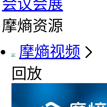
会议会展
摩熵资源
摩熵视频
回放