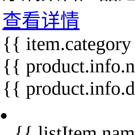
查看详情
{{ item.category
{{ product.info.
{{ product.info.
{{ listItem.nam