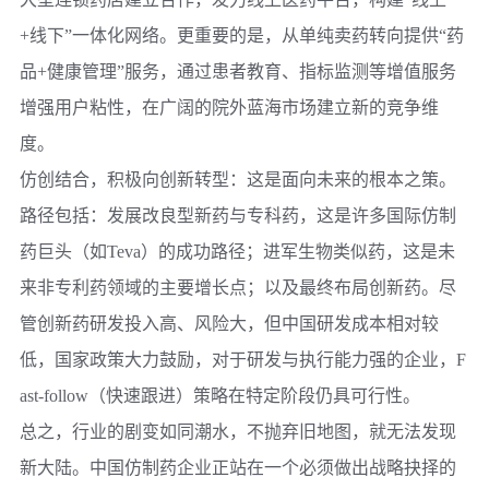
+线下”一体化网络。更重要的是，从单纯卖药转向提供“药
品+健康管理”服务，通过患者教育、指标监测等增值服务
增强用户粘性，在广阔的院外蓝海市场建立新的竞争维
度。
仿创结合，积极向创新转型：
这是面向未来的根本之策。
路径包括：发展
改良型新药与专科药
，这是许多国际仿制
药巨头（如Teva）的成功路径；进军
生物类似药
，这是未
来非专利药领域的主要增长点；以及最终布局
创新药
。尽
管创新药研发投入高、风险大，但中国研发成本相对较
低，国家政策大力鼓励，对于研发与执行能力强的企业，F
ast-follow（快速跟进）策略在特定阶段仍具可行性。
总之，行业的剧变如同潮水，不抛弃旧地图，就无法发现
新大陆。中国仿制药企业正站在一个必须做出战略抉择的