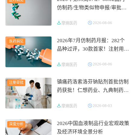
仿制药/生物类似物申报/审批数
据分析
2026-08-06
摩熵医药
2026年7月仿制药月报：282个
医药洞见
品种过评，30款首家！注射用甲
磺酸萘莫司他遭12家抢报
2026-08-06
摩熵医药
镇痛药洛索洛芬钠贴剂首批仿制
注册审批
药获批！仁想药业、九典制药同
日拿下首仿
2026-08-03
摩熵医药
2026中国血液制品行业宏观政策
深度分析
及经济环境全景分析