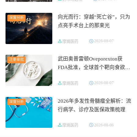
吸金564亿
向光而行：穿越“死亡谷”，只为
深度分析
点亮手术台上的那束光
2026-08-07
摩熵医药
武田奥普雷顿Oveporexton获
注册审批
FDA批准，全球首个靶向食欲素
的1型发作性睡病对因治疗药物
2026-08-07
摩熵医药
上市
2026年多发性骨髓瘤全解析：流
深度分析
行病学、诊疗及医保政策梳理
2026-08-06
摩熵医药