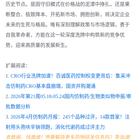
历史节点。是固守旧模式在价格战的泥潭中挣扎，还是果
断整合、极致降本、开拓新市场、拥抱创新，将决定企业
未来的生死与格局。唯有深刻理解政策与市场逻辑，勇于
自我革命者，方能在这一轮深度洗牌中构筑新的竞争优
势，迎来高质量的发展新生。
扩展阅读：
1.
CRO行业洗牌加速！百诚医药控制权变更背后：集采冲
击仿制药CRO基本盘崩塌，国资并购潮涌
2.
2026年第21周05.18-05.24国内仿制药/生物类似物申报/审
批数据分析
3.
2026年4月仿制药月报：245个品种过评，14款首家！注
射用头孢呋辛钠领跑，消化代谢药成过评主力
查数据，找摩熵！
想要解锁更多药物研发信息吗？查询
摩