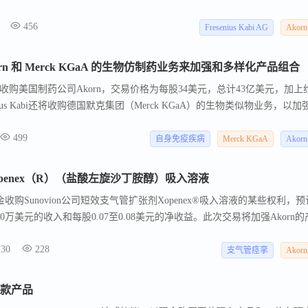
rn将带来在开发、制造和营销替代剂型方面的专业知识，以及进入零售、眼
456
nius Kabi将利用其全球资源和经验丰富的美国团队支持Akorn的成长。
Fresenius Kabi AG
Akorn
n 和 Merck KGaA 的生物仿制药业务来加强和多样化产品组合
bi宣布收购美国制药公司Akorn，交易价格为每股34美元，总计43亿美元，加上约
ius Kabi还将收购德国默克集团（Merck KGaA）的生物类似物业务，以加
位。这两笔交易均由债务和现金流融资。Fresenius Kabi首席执行官
499
这两项收购是公司增长道路上的重要里程碑，预计将为公司带来成本和增长协同效
自身免疫疾病
Merck KGaA
Akorn
核心业务和产品组合，预计将增加约1亿欧元/年的税前协同效应。Freseniu
类似物业务，该业务专注于肿瘤学和自身免疫疾病领域，预计到2023年业务
 的 Xopenex（R）（盐酸左旋沙丁胺醇）吸入溶液
将在2020年对集团净收入和每股收益产生中性影响，从2021年开始产
现金收购Sunovion公司短效支气管扩张剂Xopenex®吸入溶液的某些权利，
2000万美元的收入和每股0.07至0.08美元的净收益。此次交易将加强Akorn
销售Xopenex HFA®吸入气雾剂。交易已获得双方董事会批准，但需满足常规
-30
228
液用于治疗或预防支气管痉挛，适用于6岁及以上的儿童、青少年和成人。
支气管痉挛
Akorn
4 款产品