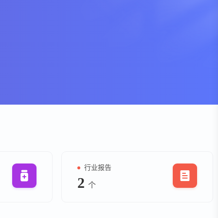
资
事件
询
询
行业报告
2
个