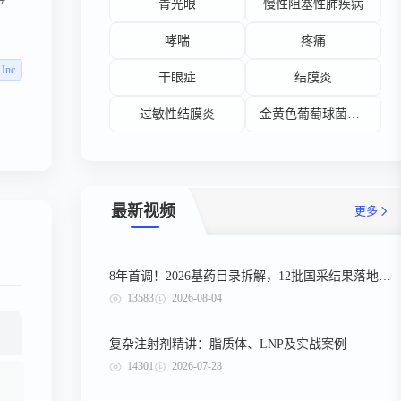
青光眼
慢性阻塞性肺疾病
产
、
哮喘
疼痛
科仿制
 Inc
干眼症
结膜炎
的专
过敏性结膜炎
金黄色葡萄球菌感染
最新视频
更多
8年首调！2026基药目录拆解，12批国采结果落地，十五五健康规划出台
13583
2026-08-04
复杂注射剂精讲：脂质体、LNP及实战案例
14301
2026-07-28