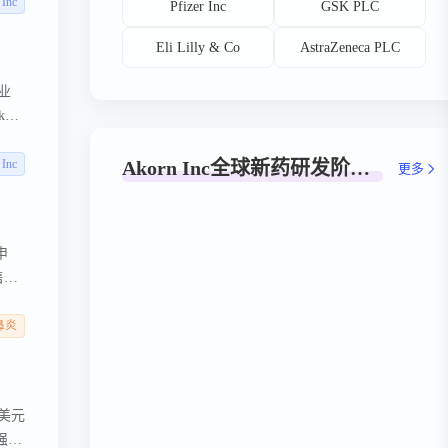
使其
 Inc
Pfizer Inc
GSK PLC
Eli Lilly & Co
AstraZeneca PLC
康业
orn
特-
于为
 Inc
Akorn Inc全球新药研发阶段分布
更多
申
售额
是一
诺
鼻炎
亿美元
强和