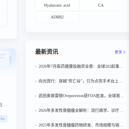
Hyaluronic acid
CA
ADRB2
最新资讯
更多
2026年7月医药健康投融资全景：全球202起事件、中国99起，医疗器械+医药研发双赛道吸金564亿
向光而行：穿越“死亡谷”，只为点亮手术台上的那束光
武田奥普雷顿Oveporexton获FDA批准，全球首个靶向食欲素的1型发作性睡病对因治疗药物上市
a在美
2026年多发性骨髓瘤全解析：流行病学、诊疗及医保政策梳理
线
 Inc
2025年多发性骨髓瘤药物研发、市场规模与销售趋势全解析