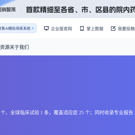
销售AI模拟陪练系统
企业版官网
掌上数据
我要投稿
还原医生拜访场景
销售AI模拟陪练系统
资源
关于我们
资源大厅
摩熵视野
联系我们
产业供需
产品与
药物研发中心
已收录4365条供需信息
报告大厅
前沿研究
最新供需：
转让厂房/资产/设备/设施
数据与行业前沿情报，为药物研发提供全链条专业信息支撑
已收录
份
115837
服务
摩熵说直播
财报业绩
：
383,255
个
本月临床：
110
个
最新
从实验室到10亿爆款：创新药商业化的选择、组织与执行
规划
研发注册政策
关药物 10 个、全球临床试验 1 条，覆盖适应症 25 个；同时收录专业
。
专家观点
医药投融资