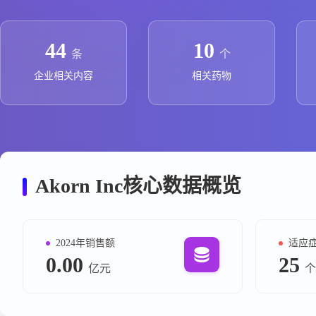
政策法规
药品生产企业
44
10
条
个
企业相关内容
相关药物
Akorn Inc核心数据概览
2024年销售额
适应
0.00
25
亿元
个