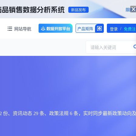
/
网站导航
产品矩阵
登录
免费注
请输入关键词
服务
团队介绍
招标采购
公司动态
临床研究
医保动态
浙江省嵊州市城北化工园区内拥有约60亩化工用地，配套约40000㎡标准化厂房，产权清晰、无权属纠纷，场地规整开阔，可满足生物医药、精细化工、新材料项目的生产、研发、仓储一体化布局，无需额外耗时拿地建房，项目落地即投产，大幅压缩项目建设周期。
交易并购
人事变动
报告 2 份、资讯动态 29 条、政策法规 6 条，实时同步最新政策动向
行业分析
审批动态
医投速递