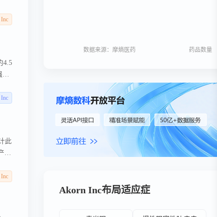
科和
 Inc
数据来源：摩熵医药
药品数量
4.5
强其
应。
 Inc
s
销
生积
预计此
的产品
的交
 Inc
Akorn Inc布局适应症