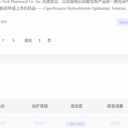
nc.和Hi-Tech Pharmacal Co. Inc.达成协议，以现金购买四款现有产品和一款在研
品——Ciprofloxacin Hydrochloride Ophthalmic Solution
olution和Lidocaine Hydrochloride Jelly，以及一款通过新药申请上市的
603
Topical Cream。此外，还包括一款在研产品。此次收购旨在补充Actavis在局部和眼
Akorn
销复杂、高门槛产品方面的领导地位。Actavis是一家全球性、综合性
和分销仿制药、品牌和生物类似药产品。
3
前往
页
靶点
治疗领域
适应症
研发进展