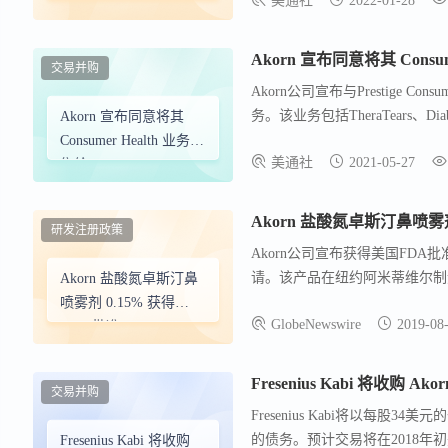
美通社
2022-01-28
Zioptan、AcellFX、Betimo
专注于核心业务，并继续投资于
Akorn 宣布同意将其 Consumer 
交易并购
Akorn公司宣布与Prestige Co
务。该业务包括TheraTears、Diab
Akorn 宣布同意将其
的核心处方药组合，并增强其投资
Consumer Health 业务出
美通社
2021-05-27
罗迪诺反垄断改进法案下的等待
售给 Prestige Consumer
患者和股东创造更多价值。
Healthcare
Akorn 盐酸氮卓斯汀鼻喷雾剂 
研发注册政策
Akorn公司宣布获得美国FDA批准，其生产
请。该产品在纽约阿米蒂维尔制造
Akorn 盐酸氮卓斯汀鼻
约为1800万美元。该喷雾剂适
喷雾剂 0.15% 获得
GlobeNewswire
2019-08
家专注于仿制药的公司，致力于
FDA 批准
伊州迪卡尔、新泽西州萨默塞特
Akorn的信息可在其官网www.ako
Fresenius Kabi 将收购 Akor
交易并购
Fresenius Kabi将以每股
的债务。预计交易将在2018年初完
Fresenius Kabi 将收购