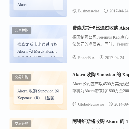
多样化两家公司的业务，Ako
Akorn
Businesswire
2017-04-24
兽医等新客户领域的机会。Frese
费森尤斯卡比通过收购 Akor
交易并购
德国制药公司Fresenius Ka
亿美元的净债务。同时，Fresen
费森尤斯卡比通过收购
在快速增长的生物类似物市场中的地
Akorn 和 Merck KGaA
PresseBox
2017-04-24
Stephan Sturm表示，
的生物仿制药业务来加
Akorn的收购旨在加强和多元化
强和多样化产品组合
Kabi还计划收购默克集团生物
Akorn 收购 Sunovion
交易并购
售额将大幅增长。这两笔交易预计
Akorn公司宣布以4500万美元
极影响。
举将为Akorn带来约1800万至
Akorn 收购 Sunovion 的
组合，同时Sunovion将继续
Xopenex（R）（盐酸左
GlobeNewswire
2014-09
割条件。Xopenex®吸入溶
旋沙丁胺醇）吸入溶液
阿特维斯将收购 Akorn 的 
交易并购