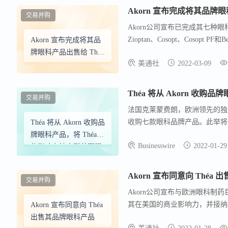
Akorn 宣布完成将其品牌眼科
交易并购
Akorn公司宣布已完成其七种眼
Zioptan、Cosopt、Cosopt 
Akorn 宣布完成将其品
执行官Douglas Boothe
牌眼科产品出售给 Théa
美通社
2022-03-09
充满信心。Akorn将继续投资于其
Pharma
财务顾问，Willkie Farr &
剂、口服液体、耳科、外用、吸
Théa 将从 Akorn 收
交易并购
法国克莱蒙费朗，欧洲领先的独立眼科药
收购七款眼科品牌产品。此举将使
Théa 将从 Akorn 收购品
加七个成熟品牌，包括Akorn的领
牌眼科产品，将 Théa
Businesswire
2022-01-29
将扩大团队以支持美国市场预期增长和新
的影响力扩大到美国眼
织意义重大，Théa致力于通过提
科护理行业
眼治疗药物latanoprost的新药
Akorn 宣布同意向 Théa
交易并购
干眼药水和眼睑卫生产品。交易需满
Akorn公司宣布与欧洲眼科制
在2022年第一季度完成。
其在美国的商业影响力，并接纳A
Akorn 宣布同意向 Théa
年第一季度完成，需满足包括哈
出售其品牌眼科产品