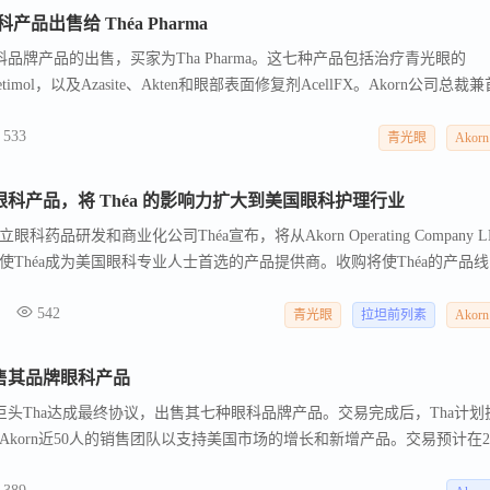
产品出售给 Théa Pharma
科品牌产品的出售，买家为Tha Pharma。这七种产品包括治疗青光眼的
PF和Betimol，以及Azasite、Akten和眼部表面修复剂AcellFX。Akorn公司总裁
表示，公司专注于寻找最适合开发和扩展其眼科品牌业务的合作伙伴，并对Tha Phar
533
设施和动物保健以及人类通用药品等增长领域。Greenhill & Co.担任Ako
青光眼
Akorn
 Gallagher LLP担任法律顾问。Akorn是一家专注于品牌和通用产品，如眼科、
入剂和鼻喷剂等替代剂型的专业制药公司。
购品牌眼科产品，将 Théa 的影响力扩大到美国眼科护理行业
品研发和商业化公司Théa宣布，将从Akorn Operating Company L
Théa成为美国眼科专业人士首选的产品提供商。收购将使Théa的产品
先青光眼治疗药物Zioptan®。Théa还将迎来Akorn近50人的销售团队，
542
产品的推出。Théa总裁Jean-Frédéric Chibret表示，此次收购对
青光眼
拉坦前列素
Akorn
供创新产品改善患者生活质量。Théa计划在2022年第一季度向FDA提交
申请，并在第一季度末通过与其合作伙伴Similasan Corporation合作推出新的
 出售其品牌眼科产品
足Hart-Scott-Rodino反垄断改进法案下的等待期终止或终止条件，预
药巨头Tha达成最终协议，出售其七种眼科品牌产品。交易完成后，Tha计划
korn近50人的销售团队以支持美国市场的增长和新增产品。交易预计在20
特-斯科特-罗迪诺反垄断改进法案下的等待期等常规条件。此次交易包括