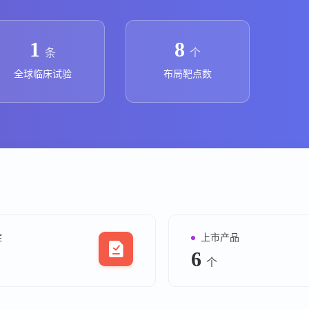
上市医药企业年报
投融
临床进展
投融资
1
8
条
个
机构查
全球临床试验
布局靶点数
企业查
症
上市产品
6
个