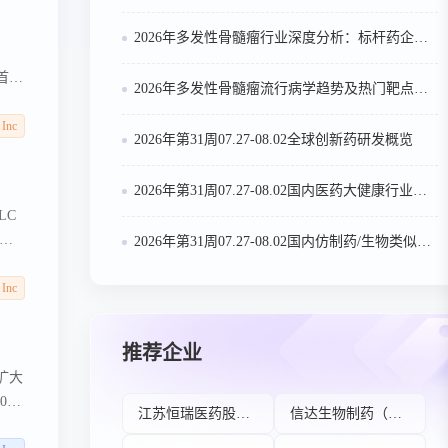
2026年多发性骨髓瘤行业深度分析：标杆药企案例与技术迭代研判
兼首席
2026年多发性骨髓瘤流行病学趋势及热门靶点药物市场表现洞察
ma
rn的
 Inc
2026年第31周07.27-08.02全球创新药研发概览
注射
2026年第31周07.27-08.02国内医药大健康行业政策法规汇总
LC
线增
2026年第31周07.27-08.02国内仿制药/生物类似物申报/审批数据分析
预计
整个组
 Inc
青光
OTC
推荐企业
计将
扩大
22
江苏恒瑞医药股份有限公司
信达生物制药（苏州）有限公司