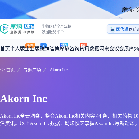
医药
生物医药全产业链
医代通
1:1
数据服务平台
医药
首页
个人版
企业版
院销智策
摩熵咨询
资讯
数据洞察
会议会展
摩熵
首页
专题广场
Akorn Inc
咨询服务
摩熵原创
数据中心
摩熵视频
公司介绍
加入我们
医药市场洞察中心
全球
从实验室到10亿爆款：创新药商业化的选择、组织与执行
回放
产品立项评估及管线规划
深度分析
过评精选
数据定制服务
Akorn Inc
王中健
基于市场数据，为您提供全面的市场趋势分析与决策支持
整合全球研发
产业/行业调研
政策法规
赛道梳理
市场洞察咨询
2026-07-24 20:00-21:00
2026年Q1总销售额：
3,066
亿元
全球在研新药
投资决策与交易估值
投融资
注册审批
“十五五”战略
Akorn Inc全景洞察，整合Akorn Inc相关内容 44 条、相
沿资讯。以上Akorn Inc数据，助您快速掌握Akorn Inc最新动态
时讯
科普
数据查询
医药洞见
会议