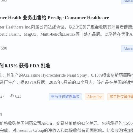
389
l、Cosopt、Cosopt PF、AzaSite和Akten等七种成熟品牌。Akorn表示，此举将
Akorn
设施和产品线。
Health 业务出售给 Prestige Consumer Healthcare
nsumer Healthcare Inc.附属公司达成协议，以2.3亿美元现金收购其消费者健
etic Tussin、MagOx、Multi-betic和Zostrix等非处方品牌。此举旨在优化Ak
增长的能力。交易预计将在2021年第三季度完成，需满足包括哈特-斯科
590
期等常规条件。Akorn将继续投资于其核心业务，加强处方药组合，致力
Akorn
0.15% 获得 FDA 批准
的Azelastine Hydrochloride Nasal Spray，0.15%喷雾剂新药简略
厂生产，据IQVIA数据，2019年6月前的12个月内，该产品在美国的销
用于6岁及以上患有季节性过敏性鼻炎和常年性过敏性鼻炎的患者。Akorn
-27
623
多源和品牌药品的研发、生产和营销，拥有多个制造设施，包括位于伊利
季节性过敏性鼻炎
Akorn Inc
常年性过敏性
、纽约州阿米蒂维尔、瑞士赫特林根和印度庞塔萨希布的工厂。更多关于
rn.com找到。
n
34美元的价格收购美国制药公司Akorn，交易总价值约43亿美元，包括承担约4.5
成，对Fresenius Group的净收入和每股收益有正面影响。此次收购将加