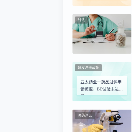
Global”战略打造核药出
海标杆
时讯
研发注册政策
亚太药业一药品过评申
请被拒，BE试验未达
标...
医药洞见