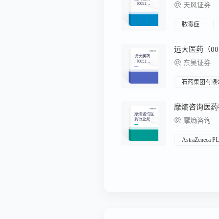
（0051
天风证券
2）：创新
疗法突破脓
毒症治疗困
境，核药平
脓毒症
台构筑差异
化研发优势
远大医药
（0051
东吴证券
2）：核药
增速快，脓
毒症STC314
1有望成为
石药集团有限
全球大药
摩熵咨询医
药行业观察
摩熵咨询
周报（2025.
03.24-2025.0
3.30)
AstraZeneca P