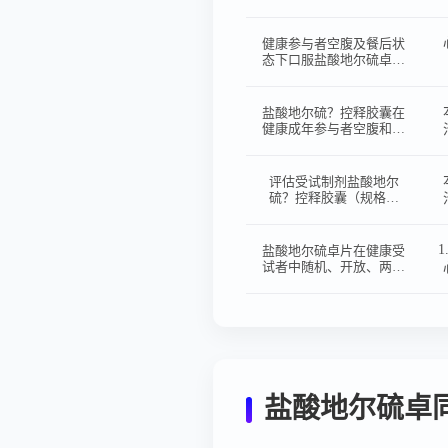
两制剂、两周期、两序列
交叉设计空腹及餐后状态
下的生物等效性试验
健康参与者空腹及餐后状
态下口服盐酸地尔硫卓片
后人体生物等效性试验
盐酸地尔硫？控释胶囊在
健康成年参与者空腹和餐
后状态下的单中心、开
放、随机、单剂量、两周
期、两序列、交叉生物等
评估受试制剂盐酸地尔
效性试验
硫？控释胶囊（规格：
120 mg）与参比制剂盐
酸地尔硫？控释胶囊
（Cardizem® CD）（规
盐酸地尔硫卓片在健康受
格：120 mg）在健康成
试者中随机、开放、两制
年参与者空腹和餐后状态
剂、两周期、两序列交叉
下的单中心、开放、随
设计空腹及餐后状态下的
机、单剂量、两周期、两
生物等效性试验
序列、交叉生物等效性试
验
盐酸地尔硫卓