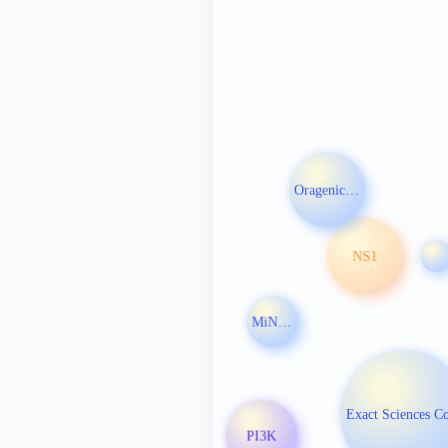
Oragenics Inc
NS1
MiNK Therapeutics
Exact Sciences C
PI3K