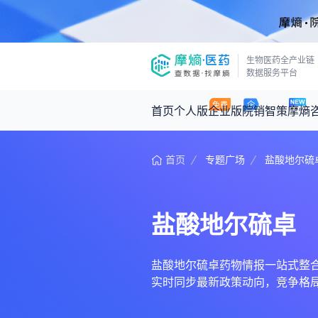
生物医药全产业链
数据服务平台
首页
个人版
企业版
院销智策
摩熵
首页
专题广场
盐酸地尔硫
咨询服务
摩熵原创
数据中心
摩熵视频
公司介绍
医药市场洞察中心
回放
产品立项评估及管线规划
深度分析
盐酸地尔硫卓
王中健
基于市场数据，为您提供全面的市场
产业/行业调研
政策法规
2026-07-24 2
2026年Q1总销售额：
3,066
亿元
投资决策与交易估值
投融资
盐酸地尔硫卓药物情报一站式整合，汇
实时同步最新政策动向，竞争格
时讯
数据查询
医药洞见