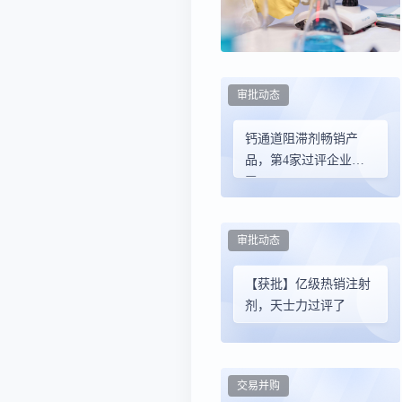
审批动态
钙通道阻滞剂畅销产
品，第4家过评企业批
了
审批动态
【获批】亿级热销注射
剂，天士力过评了
交易并购