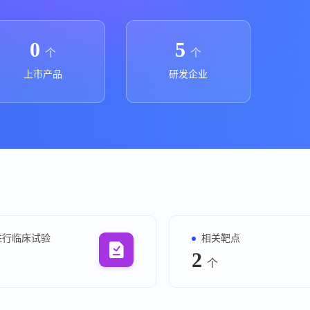
上市医药企业年报
投融
临床进展
投融资
0
5
个
个
机构查
上市产品
研发企业
企业查
进行临床试验
相关靶点
2
个