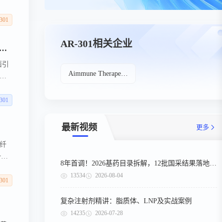
纤维
和
301
.
AR-301相关企业
报告了 AR-301 治疗金黄色葡萄球菌呼吸机相关性肺炎 （VAP） 的 3 期双盲优效性试验的顶线结果
菌引
Aimmune Therapeutics Inc
优越
提高
加了
301
项三
最新视频
更多
性纤
一部
8年首调！2026基药目录拆解，12批国采结果落地，十五五健康规划出台
A的
13534
2026-08-04
疗
301
复杂注射剂精讲：脂质体、LNP及实战案例
14235
2026-07-28