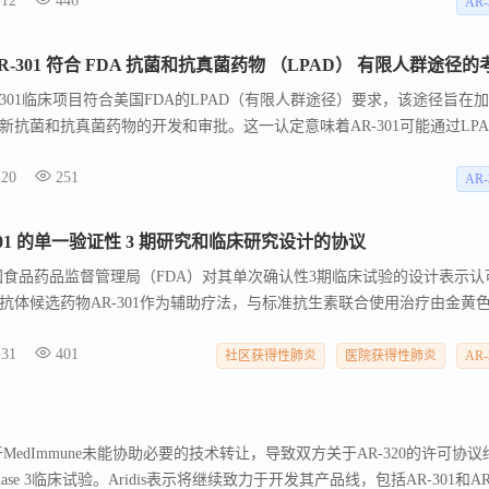
-12
446
物制剂，对阿瑞迪斯及其对抗菌耐药性（AMR）的生物制剂解决方案公司来
AR-
从FDA的优先审评中受益，包括之前获得的快速通道地位，从而加速药物
的认定使AR-301项目在继续推进其3期临床试验和上市申请时处于有利
als宣布其AR-301临床项目符合美国FDA的LPAD（有限人群途径）要求，该途径旨在
抗菌和抗真菌药物的开发和审批。这一认定意味着AR-301可能通过LPA
快的创新疗法。LPAD允许更简化的审批流程，如更小、更短或更少的临
-20
251
发针对生命威胁性感染的新型抗感染疗法，其产品管线包括多个处于不同阶段
AR-
AR-301 的单一验证性 3 期研究和临床研究设计的协议
cals宣布，美国食品药品监督管理局（FDA）对其单次确认性3期临床试验的设计表示
抗体候选药物AR-301作为辅助疗法，与标准抗生素联合使用治疗由金黄
的肺炎。FDA同意将研究范围扩大至包括呼吸机相关肺炎（VAP）、医院获得性
-31
401
P）患者。AR-301是一种针对金黄色葡萄球菌α毒素的全人源IgG1单克隆
社区获得性肺炎
医院获得性肺炎
AR-
素介导的破坏，同时保持宿主免疫反应的功能。该研究预计将在20多个国
als宣布，由于MedImmune未能协助必要的技术转让，导致双方关于AR-320的许可协议
hase 3临床试验。Aridis表示将继续致力于开发其产品线，包括AR-301和AR