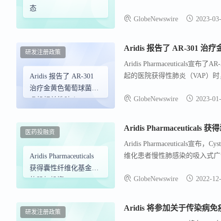
501。公司已降低运营费用，并减少全
态
GlobeNewswire
2023-03
化（CF）的Phase 2a研究
EMA对AR-301第二阶段Pha
Gibbs。
研发注册政策
Aridis Pharmaceutic
起的医院获得性肺炎（VAP）时
Aridis 报告了 AR-301
性。尽管样本量有限且主要终点未
治疗金黄色葡萄球菌呼
GlobeNewswire
2023-01
了10%以上，在65岁以上的老
吸机相关性肺炎
38%。AR-301的耐受性良好
（VAP） 的 3 期双盲优
期研究。
效性试验的顶线结果
Aridis Pharmaceuti
医药投融资
Aridis Pharmaceutical
维化患者慢性肺感染的吸入式广
Aridis Pharmaceuticals
分。AR-501已完成2a期临床
获得囊性纤维化基金会
GlobeNewswire
2022-12
孤儿药资格和快速通道资格，以及
的股权投资
法，包括AR-301、AR-320、AR-
Aridis 将参加关于传染
研发注册政策