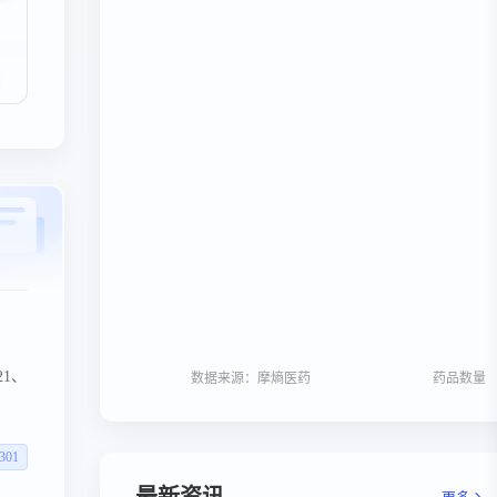
21、
数据来源：摩熵医药
药品数量
在预
诊断
301