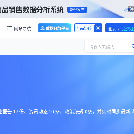
/
网站导航
产品矩阵
登录
免费注
请输入关键词
服务
团队介绍
招标采购
公司动态
临床研究
医保动态
浙江省嵊州市城北化工园区内拥有约60亩化工用地，配套约40000㎡标准化厂房，产权清晰、无权属纠纷，场地规整开阔，可满足生物医药、精细化工、新材料项目的生产、研发、仓储一体化布局，无需额外耗时拿地建房，项目落地即投产，大幅压缩项目建设周期。
交易并购
人事变动
专业报告 12 份、资讯动态 20 条、政策法规 0条，并实时同步最新
行业分析
审批动态
医投速递