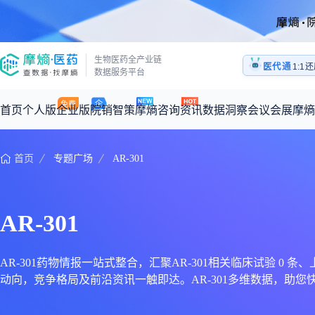
生物医药全产业链
医代通
医药
数据服务平台
1:1
医药
首页
个人版
企业版
院销智策
摩熵咨询
资讯
数据洞察
会议会展
摩熵
首页
专题广场
AR-301
咨询服务
摩熵原创
数据中心
摩熵视频
公司介绍
加入我们
医药市场洞察中心
全球
从实验室到10亿爆款：创新药商业化的选择、组织与执行
回放
产品立项评估及管线规划
深度分析
过评精选
数据定制服务
AR-301
王中健
基于市场数据，为您提供全面的市场趋势分析与决策支持
整合全球研发
产业/行业调研
政策法规
赛道梳理
市场洞察咨询
2026-07-24 20:00-21:00
2026年Q1总销售额：
3,066
亿元
全球在研新药
投资决策与交易估值
投融资
注册审批
“十五五”战略
AR-301药物情报一站式整合，汇聚AR-301相关临床试验 0 条
动向，竞争格局及前沿资讯一触即达。AR-301多维数据，助
时讯
科普
数据查询
医药洞见
会议