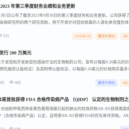
als 公布 2023 年第三季度财务业绩和业务更新
als于2023年11月3日公布了截至2023年9月30日的第三季度财务和业务更新。公司获得
染病研究所的两个研究资助，用于开发针对冠状病毒的人源化单克隆抗体
VID-19单克隆抗体AR-701的非人灵长类动物疗效数据被科学期刊《自然
531
至OTCQB市场，并成功筹集了200万美元的收益。公司多个后期临床资产和
COVID-19
囊性纤维化
AR-
伴，以最大化股东价值。在临床项目方面，AR-501（柠檬酸铑）在治疗
结果，AR-301（托萨托珠单抗）在治疗重症监护病房患者的VAP中显
 宣布发行 200 万美元
季度财务结果显示，公司现金、现金等价物和限制性现金约为50万美元，
cals，一家专注于发现和开发新型抗感染疗法的生物制药公司，宣布以每股0.20美元的
的预先融资认股权证）及其附带认股权证，以每股0.20美元的价格购买最多10
集200万美元的净收益，用于公司营运资金和一般企业用途。此次发行预
-02
442
同时，公司同意修改某些现有认股权证，以降低行权价格并延长终止日期。Arid
囊性纤维化
AR-
力于开发针对如呼吸机相关肺炎、囊性纤维化等危及生命的感染的治疗方法，其产品线
-701、AR-101、AR-201和AR-401等。
单克隆抗体是首批获得 FDA 合格传染病产品 （QIDP） 认定的生物制剂
cals宣布，其针对由耐甲氧西林金黄色葡萄球菌引起的肺炎的抗体药物AR-301获得美国
P（合格传染病产品）认定，这将使AR-301获得FDA的优先审评资格。AR-
克隆抗体，目前处于3期临床试验阶段，作为重症住院患者的辅助治疗药物。