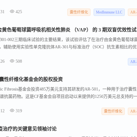
职员工人数。Aridis的AR-301在VAP的Phase 3研究和AR-501在囊性
-31
425
中显示出积极趋势，吸引潜在合作伙伴的兴趣。公司预计将在4月底前收到FDA
囊性纤维化
MedImmune LLC
AR-
se 3研究设计的反馈。同时，Aridis已开始寻找新的董事会成员以替代离职的Dr
Aridis 
als宣布了AR-301-002三期临床试验的主要结果，该试验评估了在治疗由金黄色葡萄球
，辅助使用实验性单克隆抗体AR-301与标准治疗（SOC）抗生素相比的
达到统计学意义，但辅助使用AR-301与SOC抗生素相比，临床治愈率
-26
508
年人群中，绝对疗效（临床治愈率提高）在21天时增加了34%，在28天时增
AR-
，没有药物相关的严重不良事件。Aridis计划与监管机构讨论结果后启动第二
cals 获得囊性纤维化基金会的股权投资
s宣布，Cystic Fibrosis基金会投资485万美元支持其研发的AR-501，一种用于治疗囊
谱抗菌药物。这是CF基金会自项目启动以来提供的1250万美元总支持的
试验的招募，公司预计将在2023年第一季度公布结果。AR-501已获得美国FD
-12
319
欧洲EMA的孤儿药资格。Aridis正在开发多种针对严重感染的新型抗体
囊性纤维化
AR-
701、AR-401、AR-101和AR-201等。
病免疫治疗的关键意见领袖讨论