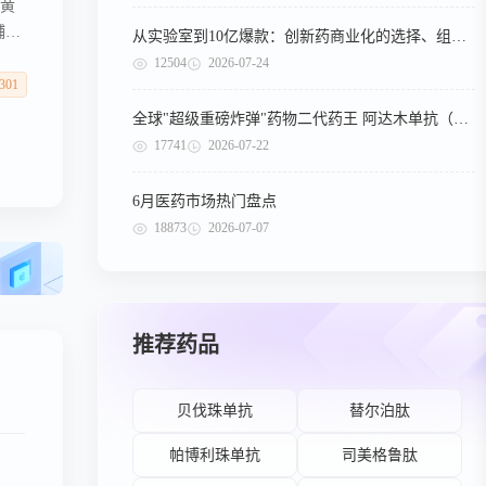
金黄
辅助
从实验室到10亿爆款：创新药商业化的选择、组织与执行
的医
12504
2026-07-24
其专
301
全球"超级重磅炸弹"药物二代药王 阿达木单抗（第二期）
17741
2026-07-22
6月医药市场热门盘点
18873
2026-07-07
推荐药品
贝伐珠单抗
替尔泊肽
帕博利珠单抗
司美格鲁肽