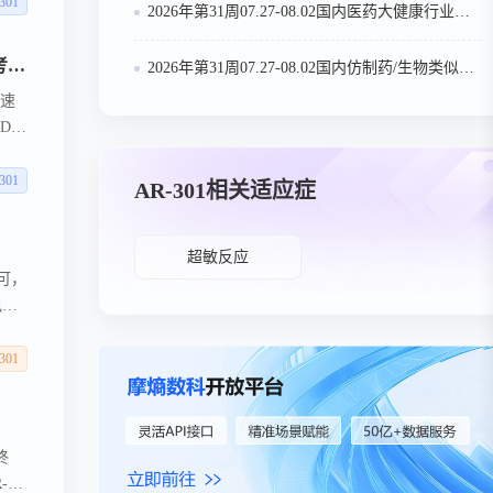
说是
301
2026年第31周07.27-08.02国内医药大健康行业政策法规汇总
开
地
Aridis Pharmaceuticals 的 AR-301 符合 FDA 抗菌和抗真菌药物 （LPAD） 有限人群途径的考虑条件
2026年第31周07.27-08.02国内仿制药/生物类似物申报/审批数据分析
加速
D获
床试
的抗
301
AR-301相关适应症
超敏反应
认可，
色葡
肺炎
抗
301
家的
终
-