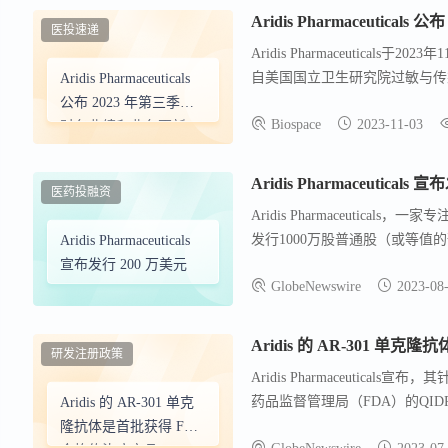
Aridis Pharmaceutic
医投速递
Aridis Pharmaceutic
自美国国立卫生研究院过敏与传
Aridis Pharmaceuticals
抗菌单克隆抗体。此外，公司CO
公布 2023 年第三季度
Biospace
2023-11-03
讯》接受发表。Aridis已升级
财务业绩和业务更新
平台技术推动其积极寻求合作伙
纤维化患者的临床试验中取得积极
Aridis Pharmaceuticals
医药投融资
强劲的临床和药效学趋势。第三
Aridis Pharmaceuti
亏损约为8.3万美元。
发行1000万股普通股（或等值
Aridis Pharmaceuticals
万股普通股。预计此次发行将筹
宣布发行 200 万美元
GlobeNewswire
2023-08
2023年8月4日或之前完成。
Pharmaceuticals致
AR-301、AR-501、AR-320、AR
Aridis 的 AR-301 
研发注册政策
Aridis Pharmaceuti
药品监督管理局（FDA）的QID
Aridis 的 AR-301 单克
是一款完全人源化的IgG1单
隆抗体是首批获得 FDA