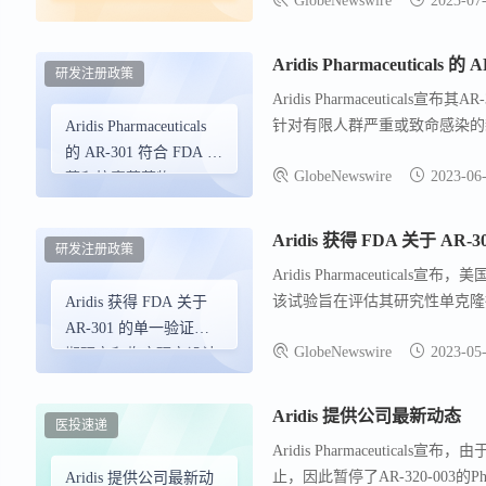
GlobeNewswire
2023-07
首个获得QIDP认定的抗菌生
合格传染病产品
一个重要里程碑。阿瑞迪斯还将
（QIDP） 认定的生物
发和监管审查流程。这一备受瞩目
制剂之一
研发注册政策
位。
Aridis Pharmaceutic
针对有限人群严重或致命感染的新
Aridis Pharmaceuticals
得产品批准，从而为患者提供更
的 AR-301 符合 FDA 抗
GlobeNewswire
2023-06
验。Aridis致力于发现和开
菌和抗真菌药物
体和抗感染药物。
（LPAD） 有限人群途
径的考虑条件
Aridis 获得 FDA 关于 
研发注册政策
Aridis Pharmaceuti
该试验旨在评估其研究性单克隆
Aridis 获得 FDA 关于
萄球菌（S. aureus）引起
AR-301 的单一验证性 3
GlobeNewswire
2023-05
（HAP）和社区获得性肺炎（CA
期研究和临床研究设计
体，旨在保护宿主细胞免受α毒
的协议
约200个临床中心进行。
Aridis 提供公司最新动态
医投速递
Aridis Pharmaceutic
止，因此暂停了AR-320-003的P
Aridis 提供公司最新动