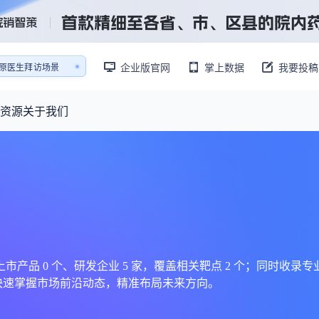
企业版官网
掌上数据
我要投稿
销售AI模拟陪练系统
还原医生拜访场景
销售AI模拟陪练系统
资源
关于我们
资源大厅
摩熵视野
联系我们
产业供需
产品与
药物研发中心
已收录4365条供需信息
报告大厅
前沿研究
最新供需：
转让厂房/资产/设备/设施
数据与行业前沿情报，为药物研发提供全链条专业信息支撑
已收录
份
115837
服务
摩熵说直播
财报业绩
：
383,255
个
本月临床：
84
个
最新
从实验室到10亿爆款：创新药商业化的选择、组织与执行
规划
研发注册政策
、上市产品 0 个、研发企业 5 家，覆盖相关靶点 2 个；同时收录
您快速掌握市场前沿动态，精准布局未来方向。
专家观点
医药投融资