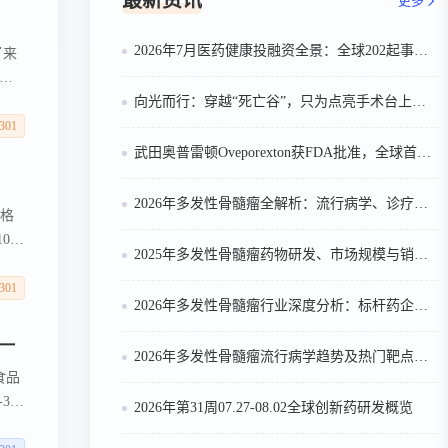
最新资讯
更多
2026年7月医药健康投融资全景：全球202起事件、中国99起，医疗器械+医药研发双赛道吸金564亿
了来
和
通
向光而行：穿越“死亡谷”，只为点亮手术台上的那束光
强大
301
囊性
武田奥普雷顿Oveporexton获FDA批准，全球首个靶向食欲素的1型发作性睡病对因治疗药物上市
示出
净
2026年多发性骨髓瘤全解析：流行病学、诊疗及医保政策梳理
价格
00
2025年多发性骨髓瘤药物研发、市场规模与销售趋势全解析
计于
is
301
2026年多发性骨髓瘤行业深度分析：标杆药企案例与技术迭代研判
包括
之一
2026年多发性骨髓瘤流行病学趋势及热门靶点药物市场表现洞察
食品
301
2026年第31周07.27-08.02全球创新药研发概览
这是