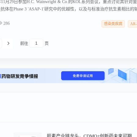
将在2022年11月29日参加H.C. Wainwright & Co.的KOL系列会议，重点讨论其针对
抗体在Phase 3 'ASAP-1'研究中的优越性，以及与标准治疗抗生素相比的
名免疫治疗专家、重症监护医学专家布鲁诺·弗朗索瓦教授，以及Aridis
286
官Vu Truong博士参与讨论。Aridis致力于开发新型抗感染疗法，利用
感染类疾病
AR-
对严重感染的单克隆抗体。
前往
页
素原料药制剂一体化龙头，业绩有望企稳修复
肝素产业链龙头，CDMO+创新药未来可期