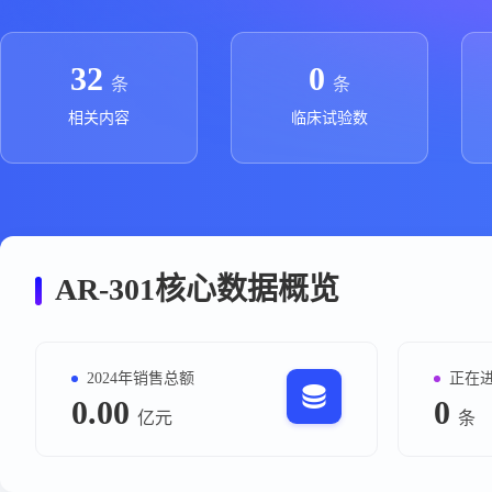
政策法规
药品生产企业
32
0
条
条
相关内容
临床试验数
AR-301核心数据概览
2024年销售总额
正在
0.00
0
亿元
条