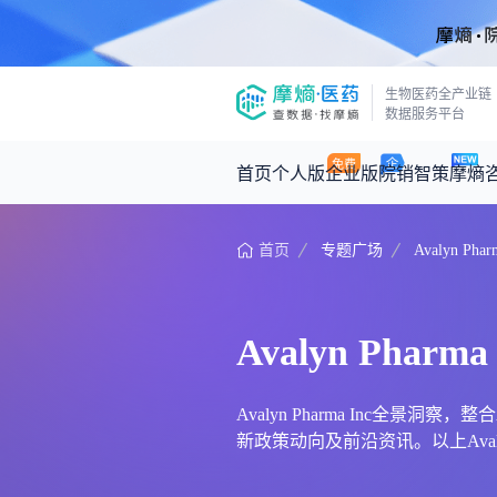
生物医药全产业链
数据服务平台
首页
个人版
企业版
院销智策
摩熵
首页
专题广场
Avalyn Phar
咨询服务
摩熵原创
数据中心
摩熵视频
公司介绍
医药市场洞察中心
回放
产品立项评估及管线规划
深度分析
Avalyn Pharma 
王中健
基于市场数据，为您提供全面的市场
产业/行业调研
政策法规
2026-07-24 2
2026年Q1总销售额：
3,066
亿元
投资决策与交易估值
投融资
Avalyn Pharma Inc全景洞
新政策动向及前沿资讯。以上Avalyn P
时讯
数据查询
医药洞见