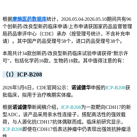
根据
摩熵医药数据库
统计，2026.05.04-2026.05.10期间共有96
个创新药/改良型新药临床申请/上市申请获国家药品监督管理
局药品审评中心（CDE）承办（按受理号统计，不含补充申
请）。其中国产药品受理号58个，进口药品受理号38个。
本周共计34款创新药/改良型新药临床试验申请获得“默示许
可”，包括化学药16款，生物药18款。其中值得注意的有：
（1）ICP-B208
2026年5月6日，CDE官网公示：
诺诚健华
申报的
ICP-B208
获
批临床，拟用于治疗晚期实体瘤。
根据
诺诚健华
新闻稿介绍，
ICP-B208
为一款靶向CDH17的新
型ADC，该产品采用亲水性连接子，搭配高活性的强效载
荷，与人源化抗CDH17抗体偶联而成。临床前研究显示，
ICP-B208
即使在CDH17低表达肿瘤中仍表现出强效抗肿瘤活
性。