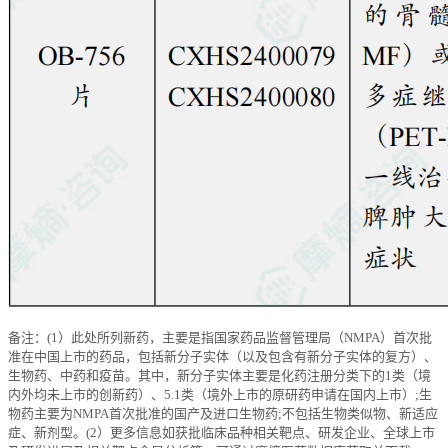
备注：(1）此处所列新药，主要是指国家药品监督管理局（NMPA）首次批
准在中国上市的药品，包括新分子实体（以及包含有新分子实体的复方）、
生物药、中药和疫苗。其中，新分子实体主要是化药注册分类下的1类（境
内外均未上市的创新药）、5.1类（境外上市的原研药申请在国内上市）;生
物药主要为NMPA首次批准的国产及进口生物药;不包括生物类似物、新适应
症、新剂型。(2）更多信息如获批临床品种相关靶点、研发企业、全球上市