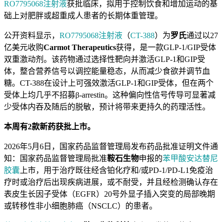
RO7795068注射液
获批临床，拟用于控制饮食和增加运动的基
础上对肥胖或超重成人患者的长期体重管理。
公开资料显示，
RO7795068注射液
（
CT-388
）为
罗氏
通过以27
亿美元收购
Carmot Therapeutics
获得，是一款GLP-1/GIP受体
双重激动剂。该药物通过选择性靶向并激活GLP-1和GIP受
体，整合营养信号以调控能量稳态，从而减少食欲并调节血
糖。CT-388在设计上可强效激活GLP-1和GIP受体，但在两个
受体上均几乎不招募β-arrestin。这种偏向性信号传导可显著减
少受体内吞及随后的脱敏，预计将带来更持久的药理活性。
本周有2款新药获批上市。
2026年5月6日，国家药品监督管理局发布药品批准证明文件通
知：国家药品监督管理局批准
鞍石生物
申报的
苯甲酸安达替尼
胶囊
上市，用于治疗既往经含铂化疗和/或PD-1/PD-L1免疫治
疗时或治疗后出现疾病进展，或不耐受，并且经检测确认存在
表皮生长因子受体（EGFR）20号外显子插入突变的局部晚期
或转移性非小细胞肺癌（NSCLC）的患者。