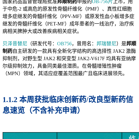
国家药品监督管理局批准
邦顺制药
申报的
OB-756片
上市，用
于中危-2 或高危的原发性骨髓纤维化（PMF）、真性红细胞
增多症继发的骨髓纤维化（PPV-MF）或原发性血小板增多症
继发的骨髓纤维化（PET-MF）成年患者的一线治疗，治疗疾
病相关脾肿大或改善疾病相关症状。
贝泽昔替尼
（研发代号：
OB756
，曾用名：
邦瑞替尼
）是
邦顺
制药
自主研发的一款具有全新化学结构的高选择性 JAK2 激酶
抑制剂，对野生型 JAK2 和突变型 JAK2-V617F 均具有亚纳摩
尔级抑制效力，具备同类最佳潜质。在骨髓增殖性肿瘤
（MPN）领域，其适应症覆盖范围最广且临床进展领先。
1.1.2 本周获批临床创新药/改良型新药信
息速览（不含补充申请）