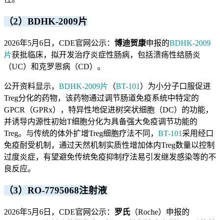
（2）BDHK-2009片
2026年5月6日，CDE官网公示：
博迪贺康
申报的
BDHK-2009
片
获批临床，拟开发治疗炎症性肠病，包括溃疡性结肠炎
（UC）和克罗恩病（CD）。
公开资料显示，
BDHK-2009片
（
BT-101
）为小分子口服促进
Treg分化的药物，该药物通过调节肠道免疫系统中特定的
GPCR（GPRx），特异性地促进树突状细胞（DC）的功能，
并诱导内源性初始T细胞分化为具备强大免疫调节功能的
Treg。与传统的体外扩增Treg细胞疗法不同，
BT-101
采用经口
免疫耐受机制，通过天然机制实质性增加体内Treg数量以控制
过度炎症，有望避免传统免疫抑制疗法易引发继发感染等的不
良反应。
（3）RO-7795068注射液
2026年5月6日，CDE官网公示：
罗氏
（Roche）申报的