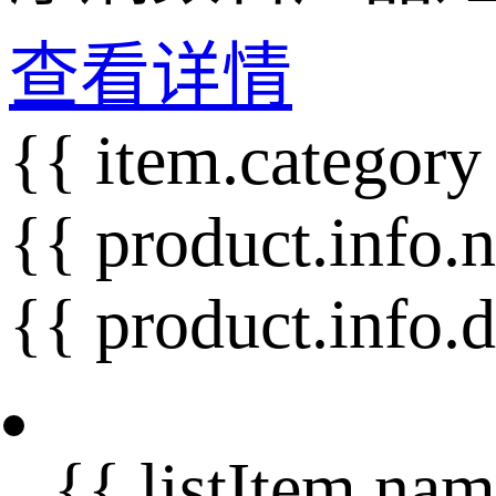
查看详情
{{ item.category
{{ product.info.
{{ product.info.
{{ listItem.nam