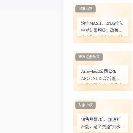
审批动态
治疗MASH，RNAi疗法
中期结果积极；改善肌
肉功能，创新小分子获
FDA优先审评资格……
| 产业速递
研发注册政策
Arrowhead公司公布
ARO-INHBE治疗肥胖
和代谢性脂肪肝的临床
试验中期结果
财报业绩
销售额翻7倍、加速扩
产能，这个赛道“卖水