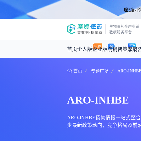
生物医药全产业链
数据服务平台
首页
个人版
企业版
院销智策
摩熵
首页
专题广场
ARO-INHB
咨询服务
摩熵原创
数据中心
摩熵视频
公司介绍
医药市场洞察中心
回放
产品立项评估及管线规划
深度分析
ARO-INHBE
王中健
基于市场数据，为您提供全面的市场
产业/行业调研
政策法规
2026-07-24 2
2026年Q1总销售额：
3,066
亿元
投资决策与交易估值
投融资
ARO-INHBE药物情报一站式整合
步最新政策动向，竞争格局及前沿
时讯
数据查询
医药洞见