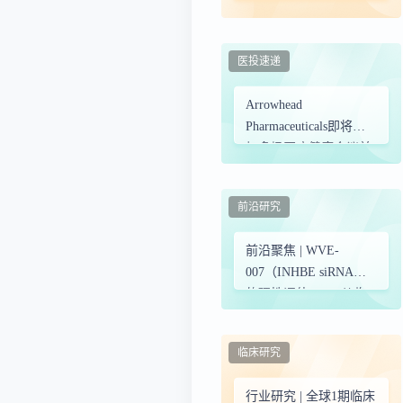
人”涨疯了！
医投速递
Arrowhead
Pharmaceuticals即将参
加多场医疗健康会议并
展示研究成果
前沿研究
前沿聚焦 | WVE-
007（INHBE siRNA）
的理性评估 —— 从临
床设计看靶点创新的科
学本质与理性坚守
临床研究
行业研究 | 全球1期临床