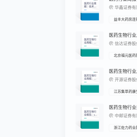
医药行业周
报：技术加
华鑫证券有限
持稳定原料
药出口竞争
力
益丰大药房连
医药生物行
业周报：持
信达证券股份
续布局AI医
疗应用和创
新药械相关
资产
北京福元医药
医药生物行
业周报：减
开源证券股份
重新靶点初
显锋芒，小
核酸疗法前
景可期
江苏集萃药康
医药生物行
业报告：siR
中邮证券有限
NA疗法再
现重磅交
易，关注临
床数据披露
浙江佐力药业
情况