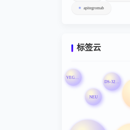
apitegromab
标签云
VEGFR3
DS-3201b片
NEU