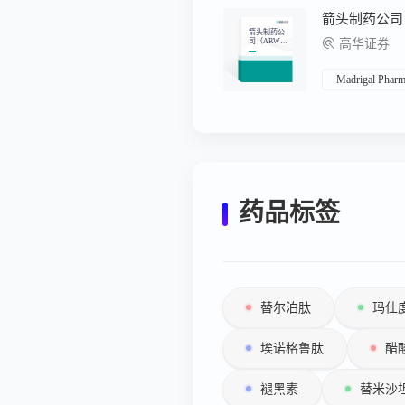
箭头制药公
司（ARW
高华证券
R）：第46
届全球医疗
保健会议
——关键要
Madrigal Pharma
点
药品标签
替尔泊肽
玛仕
埃诺格鲁肽
醋
褪黑素
替米沙