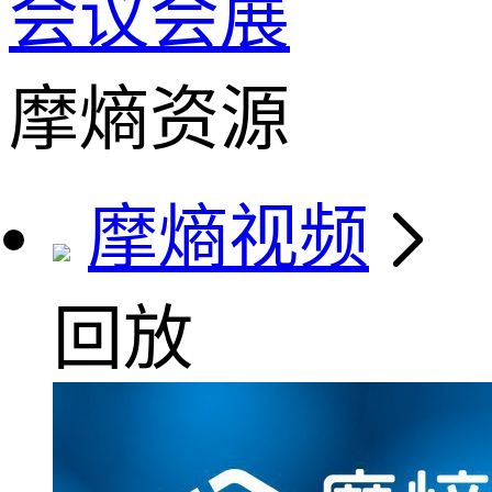
会议会展
摩熵资源
摩熵视频
回放