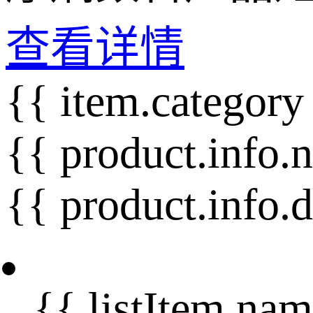
查看详情
{{ item.category
{{ product.info.
{{ product.info.
{{ listItem.nam