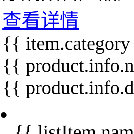
查看详情
{{ item.category
{{ product.info.
{{ product.info.
{{ listItem.nam