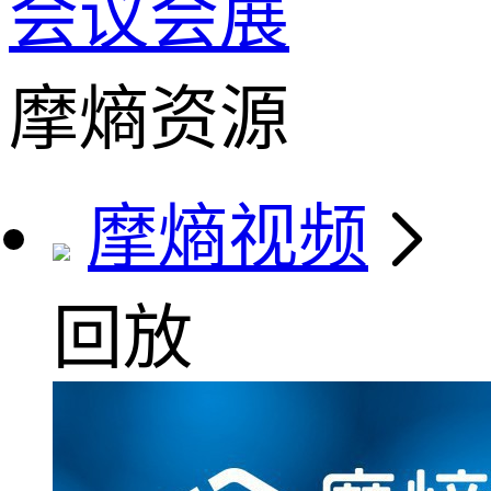
会议会展
摩熵资源
摩熵视频
回放