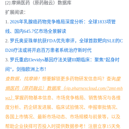
[2] 摩熵医药（原药融云）数据库
扩展阅读：
1.
2026年乳腺癌药物竞争格局深度分析：全球1833项管
线、国内645.7亿市场全景解读
2.
罗氏奥妥珠单抗获FDA优先审评，全球首款靶向SLE的C
D20疗法或将开启百万患者系统治疗新时代
3.
罗氏重启Elevidys基因疗法关键III期临床：聚焦“起身时
间”，剑指欧洲上市！
查数据，找摩熵！
想要解锁更多药物研发信息吗？查询
摩
熵医药（原药融云）数据库（vip.pharnexcloud.com/?zmt-mh
wz）
掌握药物基本信息、市场竞争格局、销售情况与各维
度分析、药企研发进展、临床试验情况、申报审批情况、
各国上市情况、最新市场动态、市场规模与前景等，以及
帮助企业抉择可否投入时提供数据参考！注册立享15天免