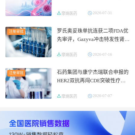
645.7亿市场全景解读
2026-07-31
摩熵医药
罗氏奥妥珠单抗连获二项FDA优
注册审批
先审评，Gazyva冲击特发性肾病
综合征与pMN首药地位
2026-07-16
摩熵医药
石药集团与康宁杰瑞联合申报的
注册审批
HER2双抗再闯CDE突破性疗
法！安尼妥单抗一线乳腺癌III期
2026-07-07
摩熵医药
成功