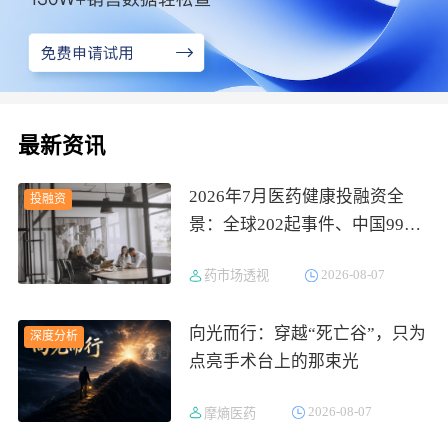
最新资讯
2026年7月医药健康投融资全
投融资
景：全球202起事件、中国99
起，医疗器械+医药研发双赛道
2026-08-07
药市场透视
吸金564亿
向光而行：穿越“死亡谷”，只为
深度分析
点亮手术台上的那束光
2026-08-07
摩熵医药