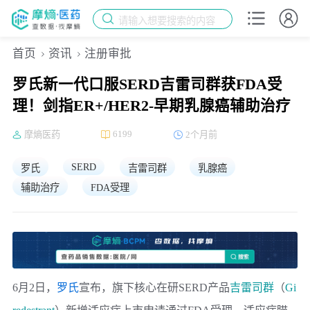
请输入想要搜索的内容
首页
资讯
注册审批
罗氏新一代口服SERD吉雷司群获FDA受
理！剑指ER+/HER2-早期乳腺癌辅助治疗
6199
摩熵医药
2个月前
SERD
罗氏
吉雷司群
乳腺癌
辅助治疗
FDA受理
6月2日，
罗氏
宣布，旗下核心在研SERD产品
吉雷司群
（
Gi