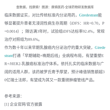
查数据，找摩熵！图源：摩熵医药-全球药物研发数据库
临床数据证实，对比传统标准内分泌用药，
Giredestrant
能
够显著提升患者无浸润性病生存周期（iDFS：HR=0.70，P
=0.0014）；随访满3年时，试验组iDFS达标率92.4%，常规
治疗对照组为89.6%。
作为数十年以来早期乳腺癌内分泌治疗的重大突破，
Girede
strant
打通「早期辅助+晚期后线」全病程布局，有望重塑E
R+/HER2-乳腺癌标准治疗体系。依托扎实的临床数据与广
阔的适用人群，该药被
罗氏
寄予厚望，预计峰值销售额超3
0亿瑞士法郎，有望成为其又一款重磅肿瘤管线产品。
参考来源：
[1] 企业官网/官方披露