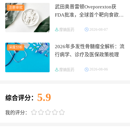
武田奥普雷顿Oveporexton获
注册审批
FDA批准，全球首个靶向食欲素
的1型发作性睡病对因治疗药物
2026-08-07
摩熵医药
上市
2026年多发性骨髓瘤全解析：流
深度分析
行病学、诊疗及医保政策梳理
2026-08-06
摩熵医药
5.9
综合评分：
我的评分：