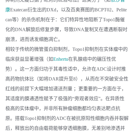
康
Exatecan衍生出的DXd，以及
百奥赛图
的BCPT02、Pelite
can等）的杀伤机制在于：它们特异性地阻断了Topo1酶催
化的DNA解旋后修复步骤，导致DNA复制叉在遭遇断裂时
崩溃，进而诱发细胞凋亡。
相较于传统的微管蛋白抑制剂，Topo1抑制剂在实体瘤中的
临床获益显著增强（如
Enhertu
在乳腺癌中的碾压性优
势）。这一方面归功于其毒性适中，允许在ADC设计时推
高药物抗体比（如将DAR提升至8），从而在不突破安全性
红线的前提下大幅增加递送剂量 ；更重要的一方面在于，
其适度的膜通透性赋予了极强的“旁观者效应”。在异质性
极高的实体瘤中，并非所有肿瘤细胞都均匀表达靶点抗
原。搭载Topo1抑制剂的ADC在被抗原阳性细胞内吞并裂解
后，释放出的自由载荷能够穿透细胞膜，无差别地渗透并