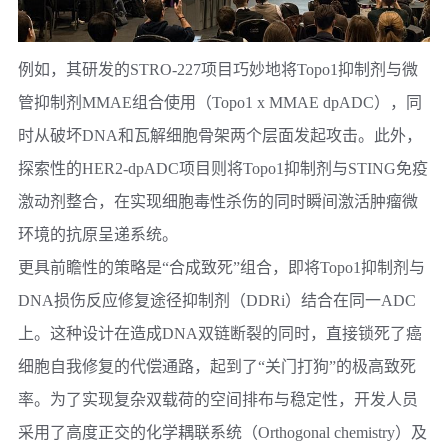
例如，其研发的STRO-227项目巧妙地将Topo1抑制剂与微
管抑制剂MMAE组合使用（Topo1 x MMAE dpADC），同
时从破坏DNA和瓦解细胞骨架两个层面发起攻击。此外，
探索性的HER2-dpADC项目则将Topo1抑制剂与STING免疫
激动剂整合，在实现细胞毒性杀伤的同时瞬间激活肿瘤微
环境的抗原呈递系统。
更具前瞻性的策略是“合成致死”组合，即将Topo1抑制剂与
DNA损伤反应修复途径抑制剂（DDRi）结合在同一ADC
上。这种设计在造成DNA双链断裂的同时，直接锁死了癌
细胞自我修复的代偿通路，起到了“关门打狗”的极高致死
率。为了实现复杂双载荷的空间排布与稳定性，开发人员
采用了高度正交的化学耦联系统（Orthogonal chemistry）及