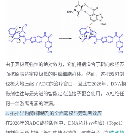
由于其极其强悍的绝对效力，它们特别适合于靶向那些表
面抗原表达密度极低的肿瘤细胞群体。然而，这把双刃剑
也极大地压缩了ADC的治疗窗口，因此在2026年，DNA损
伤剂往往与最先进的智能定点连接子配合使用，以杜绝任
何一丝游离毒素的泄漏。
2. 拓扑异构酶I抑制剂的全面霸权与旁观者效应
在2026年的ADC载荷版图中，
DNA拓扑异构酶I（Topo1）
抑制剂
无疑占据了绝对的统治地位。这类分子（如
依沙替