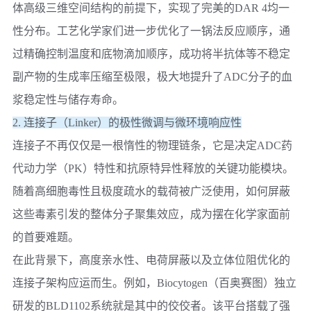
体高级三维空间结构的前提下，实现了完美的DAR 4均一
性分布。工艺化学家们进一步优化了一锅法反应顺序，通
过精确控制温度和底物滴加顺序，成功将半抗体等不稳定
副产物的生成率压缩至极限，极大地提升了ADC分子的血
浆稳定性与储存寿命。
2. 连接子（Linker）的极性微调与微环境响应性
连接子不再仅仅是一根惰性的物理链条，它是决定ADC药
代动力学（PK）特性和抗原特异性释放的关键功能模块。
随着高细胞毒性且极度疏水的载荷被广泛使用，如何屏蔽
这些毒素引发的整体分子聚集效应，成为摆在化学家面前
的首要难题。
在此背景下，高度亲水性、电荷屏蔽以及立体位阻优化的
连接子架构应运而生。例如，
Biocytogen（百奥赛图）
独立
研发的BLD1102系统就是其中的佼佼者。该平台搭载了强