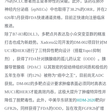
7%的SCLC患者而言是革命性的突破。此外，该药在肺外
神经内分泌癌（epNECs）中也取得了38.2%的ORR，并在2
026年5月获得FDA快速通道资格，目前正快速向注册临床
推进。
除了B7-H3和DLL3，多靶点共表达及小众突变亚群的精准
打击也成为新趋势。
Xadcera
公司开发的
DM-002
项目针对M
UC1和HER3进行了三特异性靶向设计（搭载Topo1抑制
剂），获得了FDA针对胰腺癌的孤儿药认定（ODD）。胰
腺导管腺癌（PDAC）以其致密的促结缔组织间质和极低的
五年生存率（约12%）被称为“癌中之王”，目前尚无ADC
获批。DM-002的多靶点设计要求肿瘤表面必须同时高表达
MUC1和HER3才能高效内吞，这极大提升了肿瘤特异性并
降低了脱靶毒性。此外，
中美华东
研发的
HDM-2020
靶向F
GFR2b，同样获得了FDA的ODD，旨在攻克FGFR2b扩增