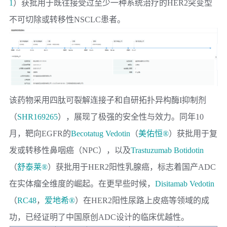
1
）获批用于既往接受过至少一种系统治疗的HER2突变型
不可切除或转移性NSCLC患者。
该药物采用四肽可裂解连接子和自研拓扑异构酶I抑制剂
（
SHR169265
），展现了极强的安全性与效力。同年10
月，靶向
EGFR
的
Becotatug Vedotin
（
美佑恒®
）获批用于复
发或转移性鼻咽癌（NPC），以及
Trastuzumab Botidotin
（
舒泰莱®
）获批用于HER2阳性乳腺癌，标志着国产ADC
在实体瘤全维度的崛起。在更早些时候，
Disitamab Vedotin
（
RC48
，
爱地希®
）在HER2阳性尿路上皮癌等领域的成
功，已经证明了中国原创ADC设计的临床优越性。