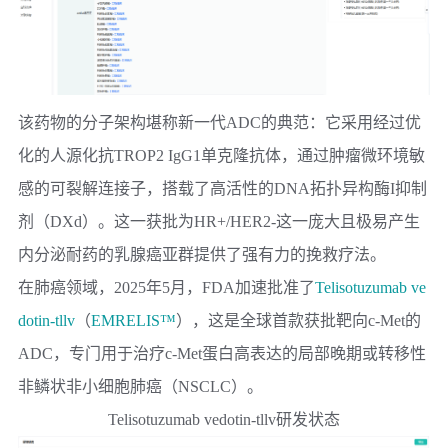
该药物的分子架构堪称新一代ADC的典范：它采用经过优
化的人源化抗TROP2 IgG1单克隆抗体，通过肿瘤微环境敏
感的可裂解连接子，搭载了高活性的DNA拓扑异构酶I抑制
剂（DXd）。这一获批为HR+/HER2-这一庞大且极易产生
内分泌耐药的乳腺癌亚群提供了强有力的挽救疗法。
在肺癌领域，2025年5月，FDA加速批准了
Telisotuzumab ve
dotin-tllv
（
EMRELIS™
），这是全球首款获批靶向c-Met的
ADC，专门用于治疗c-Met蛋白高表达的局部晚期或转移性
非鳞状非小细胞肺癌（NSCLC）。
Telisotuzumab vedotin-tllv研发状态