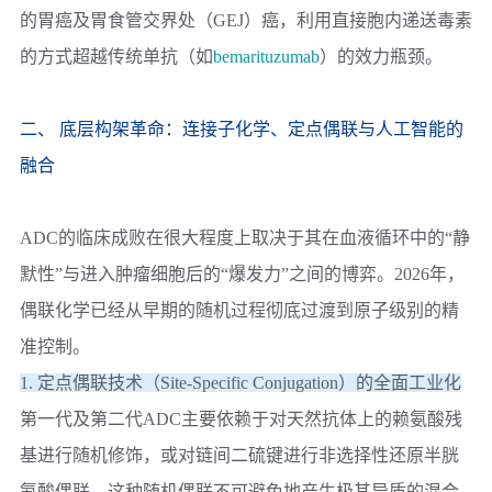
的胃癌及胃食管交界处（GEJ）癌，利用直接胞内递送毒素
的方式超越传统单抗（如
bemarituzumab
）的效力瓶颈。
二、 底层构架革命：连接子化学、定点偶联与人工智能的
融合
ADC的临床成败在很大程度上取决于其在血液循环中的“静
默性”与进入肿瘤细胞后的“爆发力”之间的博弈。2026年，
偶联化学已经从早期的随机过程彻底过渡到原子级别的精
准控制。
1. 定点偶联技术（Site-Specific Conjugation）的全面工业化
第一代及第二代ADC主要依赖于对天然抗体上的赖氨酸残
基进行随机修饰，或对链间二硫键进行非选择性还原半胱
氨酸偶联。这种随机偶联不可避免地产生极其异质的混合