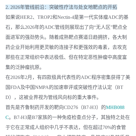
2. 2026年管线前沿：突破性疗法与处女地靶点的开拓
如果说HER2、TROP2和Nectin-4是第一代实体瘤ADC的基
石，那么2026年的ADC管线则展现出了向“无人区”靶点全
面进军的强劲势头。随着成熟靶点赛道日趋拥挤，各大制
药企业开始利用更灵敏的连接子和更强效的毒素，去攻克
那些在正常组织中表达极低、但在特定恶性肿瘤中高度富
集的泛肿瘤抗原。
在2026年2月，有四款极具代表性的ADC程序密集获得了美
国FDA及中国NMPA的加速审评或突破性疗法认定（BT
D），这被业界视为管线风向标的重大事件。
首先是
齐鲁制药
开发的靶向CD276（B7-H3）的
MHB088
C
。B7-H3是B7家族的一种免疫检查点分子，其独特之处在
于它在正常成人组织中几乎不表达，但在超过70%的食管