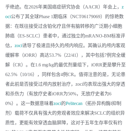
乎绝迹。在2026年美国癌症研究协会（AACR）年会上，
z
oci
公布了其全球Phase 1期临床（NCT06179069）的惊艳数
据：在既往接受过含铂化疗且伴有脑转移的广泛期小细胞
肺癌（ES-SCLC）患者中，通过独立的mRANO-BM标准评
估，
zoci
诱导了极速且持久的颅内响应。其确认的颅内客观
缓解率（iORR）高达53.7%（22/41），其中包括7例完全缓
解（CR）。在1.6 mg/kg的最优剂量组下，iORR更是攀升至
62.5%（10/16），同样包含4例CR。值得注意的是，无论患
者此前是否接受过颅内放射治疗，zoci均表现出强大的穿透
和杀伤力（有放疗史者iORR为50%，无放疗史者为6
0%）。这一数据意味着
zoci
的
Pelitecan
（拓扑异构酶I抑制
剂）载荷不仅具有强大的旁观者效应来解决SCLC的组织异
质性，更能有效穿透血脑屏障，这对于五年生存率仅有约