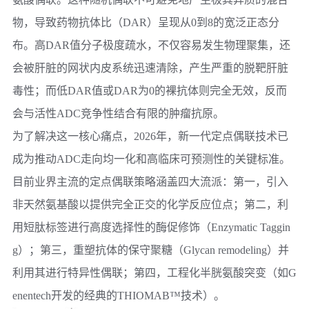
物，导致药物抗体比（DAR）呈现从0到8的宽泛正态分
布。高DAR值分子极度疏水，不仅容易发生物理聚集，还
会被肝脏的网状内皮系统迅速清除，产生严重的脱靶肝脏
毒性；而低DAR值或DAR为0的裸抗体则完全无效，反而
会与活性ADC竞争性结合有限的肿瘤抗原。
为了解决这一核心痛点，2026年，新一代定点偶联技术已
成为推动ADC走向均一化和高临床可预测性的关键标准。
目前业界主流的定点偶联策略涵盖四大流派：第一，引入
非天然氨基酸以提供完全正交的化学反应位点；第二，利
用短肽标签进行高度选择性的酶促修饰（Enzymatic Taggin
g）；第三，重塑抗体的保守聚糖（Glycan remodeling）并
利用其进行特异性偶联；第四，工程化半胱氨酸突变（如G
enentech开发的经典的THIOMAB™技术）。