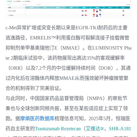
c-Met异常扩增或突变长期以来是EGFR-TKI耐药后的主要
逃逸路径，EMRELIS™利用蛋白酶可裂解连接子挂载微管
抑制剂单甲基奥瑞他汀E（MMAE）。在LUMINOSITY Pha
se 2期临床试验中，该药物展现出高达35%的客观缓解率
（ORR）以及7.2个月的中位缓解持续时间（DOR），其通
过内化后在溶酶体内释放MMAE从而强效破坏肿瘤微管聚
合的机制得到了完美验证。
与此同时，中国国家药品监督管理局（NMPA）的审批节
奏也与全球创新同频共振，甚至在某些适应症上实现了领
跑。据
摩熵医药数据库
梳理信息可知，2025年5月，
恒瑞医
药
自主研发的
Trastuzumab Rezetecan
（
艾维达®
，
SHR-A181