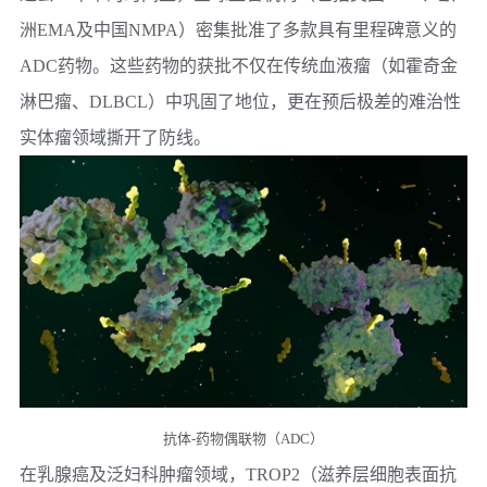
洲EMA及中国NMPA）密集批准了多款具有里程碑意义的
ADC药物。这些药物的获批不仅在传统血液瘤（如霍奇金
淋巴瘤、DLBCL）中巩固了地位，更在预后极差的难治性
实体瘤领域撕开了防线。
抗体-药物偶联物（ADC）
在乳腺癌及泛妇科肿瘤领域，TROP2（滋养层细胞表面抗