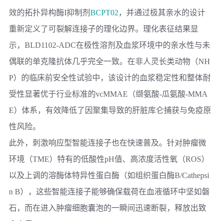
效的拓扑异构酶I抑制剂
BCPT02
，并通过极其亲水的设计
重新定义了可裂解连接子的理化边界。理化表征结果显
示，BLD1102-ADC在极性溶剂及血浆环境中的亲水性与未
偶联的单克隆抗体几乎完全一致。在非人灵长类动物（NH
P）的临床前安全性试验中，该设计的血浆稳定性和整体耐
受性显著优于行业标准的vcMMAE（缬氨酸-瓜氨酸-MMA
E）体系，有效降低了因聚集导致的肝脏库仑捕获与免疫原
性风险。
此外，刺激响应型智能连接子也在快速普及。针对肿瘤微
环境（TME）特有的低酸性pH值、高浓度活性氧（ROS）
以及上调的溶酶体特异性蛋白酶（如组织蛋白酶B/Cathepsi
n B），这些智能连接子能够确保载荷在血液循环中坚如磐
石，而在进入肿瘤细胞囊泡的一瞬间迅速断裂，释放出致