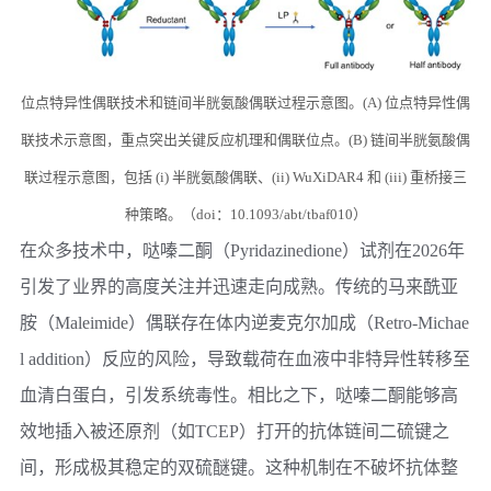
位点特异性偶联技术和链间半胱氨酸偶联过程示意图。(A) 位点特异性偶
联技术示意图，重点突出关键反应机理和偶联位点。(B) 链间半胱氨酸偶
联过程示意图，包括 (i) 半胱氨酸偶联、(ii) WuXiDAR4 和 (iii) 重桥接三
种策略。（doi：10.1093/abt/tbaf010）
在众多技术中，哒嗪二酮（Pyridazinedione）试剂在2026年
引发了业界的高度关注并迅速走向成熟。传统的马来酰亚
胺（Maleimide）偶联存在体内逆麦克尔加成（Retro-Michae
l addition）反应的风险，导致载荷在血液中非特异性转移至
血清白蛋白，引发系统毒性。相比之下，哒嗪二酮能够高
效地插入被还原剂（如TCEP）打开的抗体链间二硫键之
间，形成极其稳定的双硫醚键。这种机制在不破坏抗体整