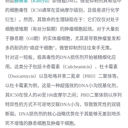
例如
赫赛莱
（
Kadcyla
）即搭载DM1。微管抑制剂具有适中
的细胞毒性（IC50通常在亚纳摩尔级别，且极易进行化学
衍生）。然而，其致命的生理缺陷在于：它们仅仅对处于
细胞增殖期（有丝分裂期）的肿瘤细胞起效。对于大量处
于静息期（G0期）的实体瘤细胞，尤其是导致肿瘤复发和
多药耐药的“癌症干细胞”，微管抑制剂往往束手无策。
针对这一短板，极高毒性的
DNA损伤剂
开始被精细化应
用。这类分子包括卡奇霉素（Calicheamicin）、杜卡霉素
（Duocarmycin）以及吡咯并苯二氮卓（PBD）二聚体等。
以杜卡霉素为例，这是一种超强效的DNA小沟烷基化剂，
其IC50在惊人的40至100皮摩尔之间；PBD二聚体则以序列
特异性的方式不可逆地交联DNA小沟，导致致死性的双链
断裂。DNA损伤剂的核心战略优势在于其能够无差别地杀
死不增殖的静息细胞及肿瘤干细胞。