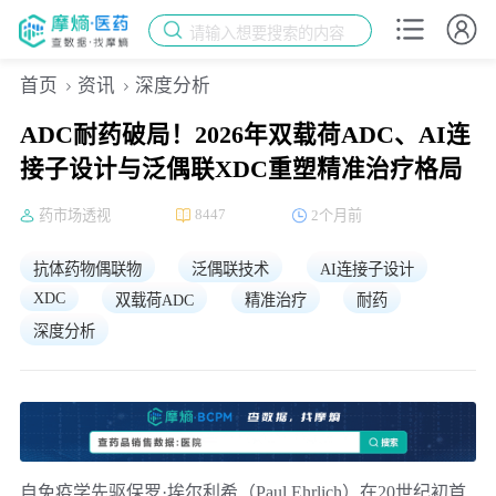
请输入想要搜索的内容
首页
资讯
深度分析
ADC耐药破局！2026年双载荷ADC、AI连
接子设计与泛偶联XDC重塑精准治疗格局
8447
药市场透视
2个月前
抗体药物偶联物
泛偶联技术
AI连接子设计
XDC
双载荷ADC
精准治疗
耐药
深度分析
自免疫学先驱
保罗·埃尔利希
（Paul Ehrlich）在20世纪初首