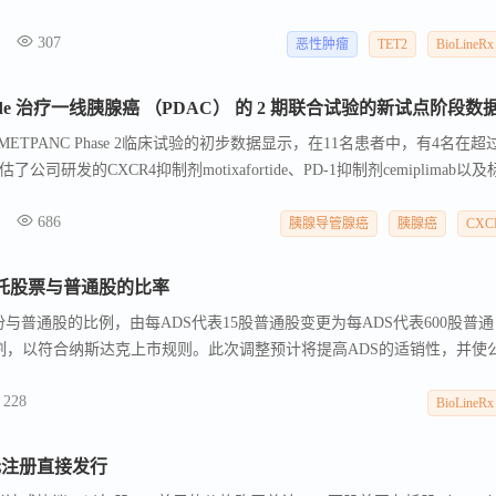
1已获得美国食品药品监督管理局（FDA）的IND批准，预计2026年第一
307
IX1还显示出与其他癌症模型中的抗肿瘤活性，早期数据也表明GLIX1与PA
恶性肿瘤
TET2
BioLineRx
到2030年，美国和欧盟5国（法国、德国、意大利、西班牙和英国）的胶
。
heMo4METPANC Phase 2临床试验的初步数据显示，在11名患者中，有4名在超
研发的CXCR4抑制剂motixafortide、PD-1抑制剂cemiplimab以及
litaxel与单独使用gemcitabine和nab-paclitaxel在一线胰腺癌（PDAC）治疗
686
ixafortide组合治疗的所有11名患者中，CD8+ T细胞肿瘤浸润均有所
胰腺导管腺癌
胰腺癌
CXC
CL12产生型癌相关成纤维细胞的比例更高，这可能是响应的潜在标志物。
举行的美国临床肿瘤学会（ASCO）年会上进行海报展示。
国存托股票与普通股的比率
托股份与普通股的比例，由每ADS代表15股普通股变更为每ADS代表600股普通
分割，以符合纳斯达克上市规则。此次调整预计将提高ADS的适销性，并使
整将于2025年1月30日生效，不影响在特拉维夫证券交易所交易的普通
228
通股，无分数ADS将被发行，持有证书形式的ADS的股东可以将其证书兑换
BioLineRx
万美元注册直接发行