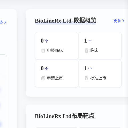
BioLineRx Ltd-数据概览
更多
多
0
1
个
个
申报临床
临床
0
1
个
个
申请上市
批准上市
BioLineRx Ltd布局靶点