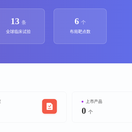
上市医药企业年报
投融
临床进展
投融资
13
6
条
个
机构查
全球临床试验
布局靶点数
企业查
症
上市产品
0
个