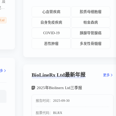
）及
完
心血管疾病
胶质母细胞瘤
资
3-
 Ltd
自身免疫疾病
帕金森病
COVID-19
胰腺导管腺癌
恶性肿瘤
多发性骨髓瘤
多
BioLineRx Ltd最新年报
更多
2025年Biolinerx Ltd三季报
报告时间：
2025-09-30
股票代码：
BLRX