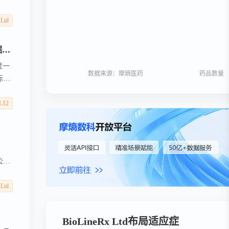
季度开
RP
 Ltd
质母
BioLineRx 宣布 Motixafortide 治疗一线胰腺癌 （PDAC） 的 2 期联合试验的新试点阶段数据将在 ASCO 2025 年年会上公布
过一
数据来源：摩熵医药
药品数量
标准
中的效
增加，
L12
该研
公司
股。
为记
 Ltd
BioLineRx Ltd布局适应症