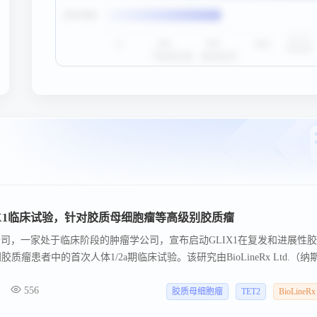
动GLIX1临床试验，针对胶质母细胞瘤等高级别胶质瘤
n AS公司，一家处于临床阶段的肿瘤学公司，宣布启动GLIX1在复发和进展性
瘤患者中的首次人体1/2a期临床试验。该研究由BioLineRx Ltd.（纳
X）合作进行。GLIX1是一种口服的小分子药物，旨在激活TET2并驱动肿
556
2活性，GLIX1在癌细胞中诱导选择性DNA损伤，这是一种针对DNA损伤反
胶质母细胞瘤
TET2
BioLineRx
应用的潜力。由于胶质母细胞瘤TET2活性高度抑制和未满足的医疗需求