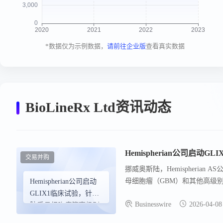
*数据仅为示例数据，
请前往企业版
查看真实数据
BioLineRx Ltd资讯动态
Hemispherian公司启
交易并购
挪威奥斯陆，Hemispheria
母细胞瘤（GBM）和其他高级别胶质
Hemispherian公司启动
克/特拉维夫证券交易所：BLR
GLIX1临床试验，针对
Businesswire
2026-04-08
择性DNA损伤。通过恢复TET
胶质母细胞瘤等高级别
差异化方法，具有在广泛肿瘤中
胶质瘤