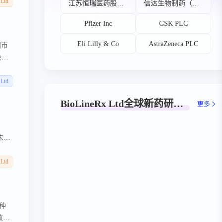
3
 Ltd
江苏恒瑞医药股份有限公司
信达生物制药（苏州）有限公司
在胶
Pfizer Inc
GSK PLC
Eli Lilly & Co
AstraZeneca PLC
国市
会
可接入
回
 Ltd
-
BioLineRx Ltd全球新药研发阶段分布
更多
司的
d.
中开发
未过
IX1
第一
 Ltd
一种
致双