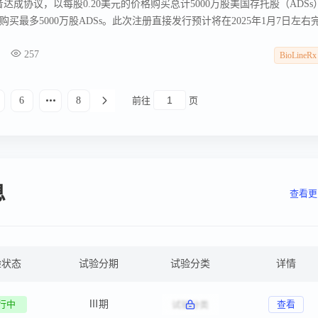
资者达成协议，以每股0.20美元的价格购买总计5000万股美国存托股（ADSs
最多5000万股ADSs。此次注册直接发行预计将在2025年1月7日左右
0万美元的净收入，主要用于研发活动、扩大药物候选产品管线以及一般运营
257
12月29日提交给美国证券交易委员会（SEC）的“存档”注册声明（文件号33
BioLineRx
年1月5日生效。
6
8
前往
页
息
查看更
验状态
试验分期
试验分类
详情
行中
Ⅲ期
查看