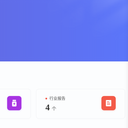
资
事件
询
询
行业报告
4
个