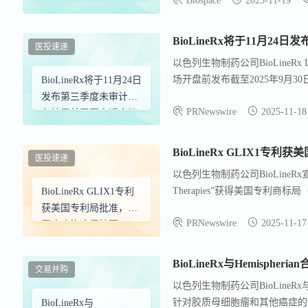
Biospace
2025-11-19
五年的额外保护。此外，GLI
治疗非高表达胞苷脱氨
个其他国家的专利中得到保护。Hemi
酶的癌症
质母细胞瘤的1/2a期临床试验
BioLineRx将于11月
医投速递
以色列生物制药公司BioLineRx
场开盘前发布截至2025年9月
BioLineRx将于11月24日
议，首席执行官Philip Serlin将
发布第三季度未审计财
PRNewswire
2025-11-18
电话会议。会议的实时网络直播
务结果并召开电话会议
放。电话会议回放将在美国东部时间11
925-5904。BioLineR
BioLineRx GLIX1
医投速递
首个获批产品是APHEXDA®（
以色列生物制药公司BioLineRx宣布，其关键专
（除亚洲外全球）和Gloria Bi
Therapies”获得美国专利商
BioLineRx GLIX1专利
莫替沙福特的权利，并与哥伦比亚
度表达的癌症类型。这一专利将G
获美国专利局批准，扩
PRNewswire
2025-11-17
是一种针对DNA损伤反应的小分子
展癌症治疗保护至2040
季度开始GLIX1在胶质母细
年
BioLineRx与Hemisph
交易并购
以色列生物制药公司BioLineR
针对胶质母细胞瘤和其他癌症的D
BioLineRx与