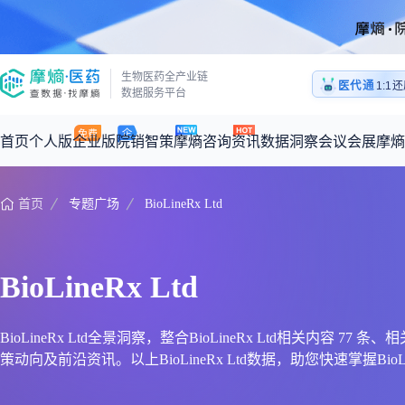
医药
生物医药全产业链
医代通
1:1
数据服务平台
医药
首页
个人版
企业版
院销智策
摩熵咨询
资讯
数据洞察
会议会展
摩熵
首页
专题广场
BioLineRx Ltd
咨询服务
摩熵原创
数据中心
摩熵视频
公司介绍
加入我们
医药市场洞察中心
全球
从实验室到10亿爆款：创新药商业化的选择、组织与执行
回放
产品立项评估及管线规划
深度分析
过评精选
数据定制服务
BioLineRx Ltd
王中健
基于市场数据，为您提供全面的市场趋势分析与决策支持
整合全球研发
产业/行业调研
政策法规
赛道梳理
市场洞察咨询
2026-07-24 20:00-21:00
2026年Q1总销售额：
3,066
亿元
全球在研新药
投资决策与交易估值
投融资
注册审批
“十五五”战略
BioLineRx Ltd全景洞察，整合BioLineRx Ltd相关内容 
策动向及前沿资讯。以上BioLineRx Ltd数据，助您快速掌握BioLi
时讯
科普
数据查询
医药洞见
会议