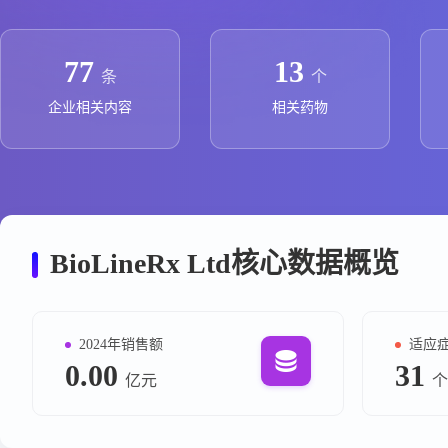
政策法规
药品生产企业
77
13
条
个
企业相关内容
相关药物
BioLineRx Ltd核心数据概览
2024年销售额
适应
0.00
31
亿元
个