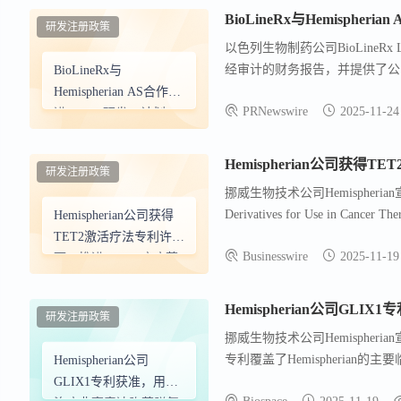
著，因此将其选为初始适应症。
BioLineRx与Hemisph
研发注册政策
泛的临床前研究中，包括体内G
以色列生物制药公司BioLineRx
行，首个启动患者入组的地点是纽约
经审计的财务报告，并提供了公司更新
BioLineRx与
学，由Roger Stupp博士和Ditt
这是一种针对胶质母细胞瘤和其
Hemispherian AS合作推
Hemispherian AS的首席执行官Z
PRNewswire
2025-11-24
出令人信服的疗效。BioLineRx
进GLIX1研发，计划
进行的CheMo4METPANC 2
2026年第一季度启动
治疗转移性胰腺癌。BioLineRx
1/2a期临床试验
Hemispherian公司获
研发注册政策
体干细胞动员，并在全球范围内
挪威生物技术公司Hemispherian宣
Derivatives for Use in 
Hemispherian公司获得
治疗CDA未过度表达（超过90
TET2激活疗法专利许
Businesswire
2025-11-19
年，并可能再延长五年。Hemisph
可，推进GLIX1癌症药
母细胞瘤中的1/2a期临床试验
物研发
Hemispherian公司G
研发注册政策
挪威生物技术公司Hemispher
专利覆盖了Hemispherian
Hemispherian公司
癌症类型）的癌症中的应用。这一
GLIX1专利获准，用于