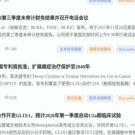
587
X1在治疗中枢神经系统癌症（包括胶质母细胞瘤）方面，已在美国、欧洲和1
胶质母细胞瘤
BioLineRx
spherian正在与BioLineRx合作，准备在2026年第一季度开始GLIX1
，同时继续推进其他实体瘤类型的临床前研究。
24日发布第三季度未审计财务结果并召开电话会议
 Ltd.（纳斯达克：BLRX，TASE：BLRX）宣布，将于2025年11月24日美
30日的第三季度未审计财务报告。公司将于美国东部时间上午8:30举行电话
发表讲话。美国境内拨打+1-888-281-1167，国际拨打+972-3-918-0685即
346
和回放可通过公司网站的活动页面获取。电话会议结束后约两小时将提供
多发性骨髓瘤
胰腺导管腺癌
BioLineRx
月26日之前可用，美国境内拨打+1-888-295-2634，国际拨打+972-3
x Ltd.是一家致力于在肿瘤学和罕见病领域开发改变生活的疗法的生物制药公司。公
专利获美国专利局批准，扩展癌症治疗保护至2040年
莫替沙福特），在美国的适应症为多发性骨髓瘤的干细胞动员，由Ayrmid Lt
利“Deoxy-Cytidine or Uridine Derivatives for Use in Cancer
osciences（在亚洲）商业化。BioLineRx保留了在转移性胰腺癌（PDAC）
标局（USPTO）的批准，该专利覆盖了使用GLIX1治疗CDA（胞嘧啶脱氨酶）
大学合作正在进行一项2b期PDAC试验。此外，Bi
LIX1的癌症治疗保护期扩展至2040年，并可能延长专利期限至五年。GL
638
药物，具有治疗多种难以治疗的癌症的潜力。BioLineRx计划在2026年
恶性肿瘤
胶质母细胞瘤
BioLineRx
胞瘤患者中的首次人体研究，并同时在其他癌症模型中推进临床前研究。
erian合作开发GLIX1，预计2026年第一季度启动1/2a期临床试验
x与挪威生物技术公司Hemispherian宣布成立合资企业，共同开发GLIX1，
NA损伤反应的小分子药物。GLIX1通过激活TET2活性，在癌细胞中导