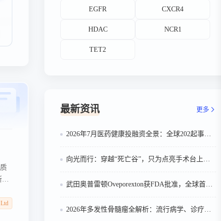
EGFR
CXCR4
HDAC
NCR1
TET2
最新资讯
更多
2026年7月医药健康投融资全景：全球202起事件、中国99起，医疗器械+医药研发双赛道吸金564亿
向光而行：穿越“死亡谷”，只为点亮手术台上的那束光
胶质
斯达
武田奥普雷顿Oveporexton获FDA批准，全球首个靶向食欲素的1型发作性睡病对因治疗药物上市
瘤选
应的
 Ltd
2026年多发性骨髓瘤全解析：流行病学、诊疗及医保政策梳理
显