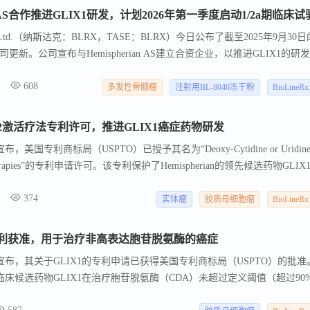
尽管存在现有疗法，GBM仍然是治疗最困难、最具侵袭性的癌症之一。
erian AS合作推进GLIX1研发，计划2026年第一季度启动1/2a期临床试
BM模型，GLIX1表现出令人信服的疗效。该试验将在三个领先的学术中
 Ltd.（纳斯达克：BLRX，TASE：BLRX）今日公布了截至2025年9月30
大学朗格尼健康，由Alexandra Miller博士领导。其他地点包括西北大
。公司宣布与Hemispherian AS建立合资企业，以推进GLIX1的研
e Primdahl博士领导，以及莫菲特癌症中心，由Patrick Grogan博士领导。
他癌症的DNA损伤反应的小分子口服药物。GLIX1在多个临床前模型中
e
608
计划在2026年第一季度启动GLIX1的1/2a期临床试验。此外，BioLineRx还
多发性骨髓瘤
注射用BL-8040冻干粉
BioLineRx
b期临床试验，该试验由哥伦比亚大学领导，由Regeneron和BioLineRx支持，
的APHEXDA（motixafortide）产品在美国已被批准用于多发性骨髓瘤患
得TET2激活疗法专利许可，推进GLIX1癌症药物研发
进行商业化。
布，美国专利商标局（USPTO）已授予其名为“Deoxy-Cytidine or Uridin
Cancer Therapies”的专利申请许可。该专利保护了Hemispherian的领先候选药物GLIX
%的癌症特征）的癌症中的应用。这一许可将GLIX1的知识产权保护延长至2
374
erian与BioLineRx的合作项目正在准备在2026年第一季度开始GLIX1在
实体瘤
胶质母细胞瘤
BioLineRx
，同时继续推进其他实体瘤类型的临床前研究。
LIX1专利获准，用于治疗非高表达胞苷脱氨酶的癌症
ian宣布，其关于GLIX1的专利申请已获得美国专利商标局（USPTO）的批准
的主要临床候选药物GLIX1在治疗胞苷脱氨酶（CDA）未超过定义阈值（超过90
批准将显著加强GLIX1的知识产权保护，直至2040年，并有资格获得最