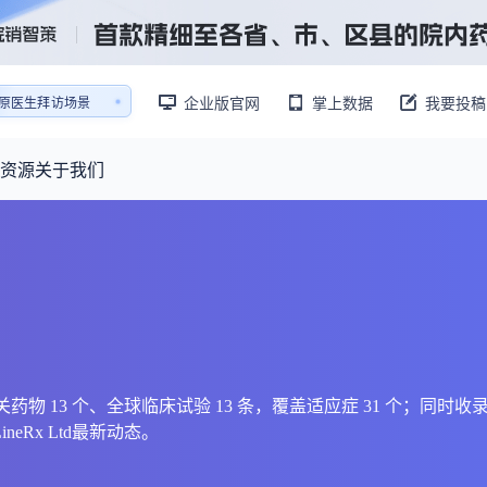
销售AI模拟陪练系统
企业版官网
掌上数据
我要投稿
还原医生拜访场景
销售AI模拟陪练系统
资源
关于我们
资源大厅
摩熵视野
联系我们
产业供需
产品与
药物研发中心
已收录4365条供需信息
报告大厅
前沿研究
最新供需：
转让厂房/资产/设备/设施
数据与行业前沿情报，为药物研发提供全链条专业信息支撑
已收录
份
115837
服务
摩熵说直播
财报业绩
：
383,255
个
本月临床：
110
个
最新
从实验室到10亿爆款：创新药商业化的选择、组织与执行
规划
研发注册政策
77 条、相关药物 13 个、全球临床试验 13 条，覆盖适应症 31 个；
neRx Ltd最新动态。
专家观点
医药投融资