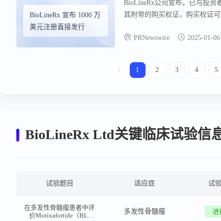
BioLineRx公司宣布，已与投
其附带的购买权证，购买权证可购买
BioLineRx 宣布 1000 万
成，预计将为公司带来约100
美元注册直接发行
PRNewswire
2025-01-06
金。此次发行的证券依据2023年
276323）进行，该声明于2024
1
2
3
4
5
BioLineRx Ltd关键临床试验信
试验题目
适应症
试
在多发性骨髓瘤患者中评
多发性骨髓瘤
进
价Motixafortide（BL-