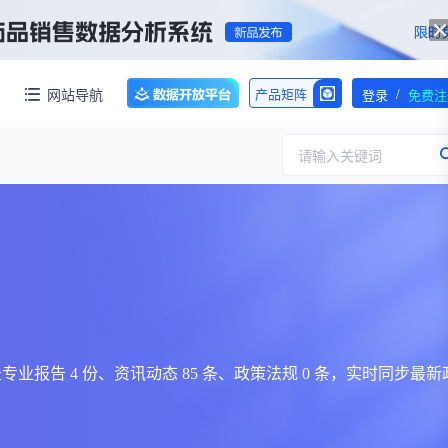
/
网站导航
产品矩阵
登录
免费注
请输入关键词
服务
团队介绍
招标采购
公司动态
临床研究
医保动态
浙江省嵊州市城北化工园区内拥有约60亩化工用地，配套约40000㎡标准化厂房，产权清晰、无权属纠纷，场地规整开阔，可满足生物医药、精细化工、新材料项目的生产、研发、仓储一体化布局，无需额外耗时拿地建房，项目落地即投产，大幅压缩项目建设周期。
交易并购
人事变动
同时收录专业报告 4 份、资讯动态 85 条、政策法规 0 条，实时同步最新
行业分析
审批动态
医投速递