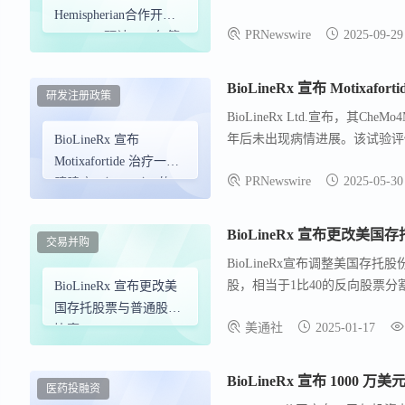
链DNA断裂和细胞凋亡。GLIX
Hemispherian合作开发
PRNewswire
2025-09-29
始1/2a期临床试验。此外，GL
GLIX1，预计2026年第
抑制剂有潜在的协同作用。预计
一季度启动1/2a期临床
细胞瘤市场规模将超过38亿美元
试验
研发注册政策
BioLineRx Ltd.宣布，其C
年后未出现病情进展。该试验评估了公司
BioLineRx 宣布
化疗药物gemcitabine和nab-pac
Motixafortide 治疗一线
PRNewswire
2025-05-30
果。此外，该研究还发现，接受mot
胰腺癌 （PDAC） 的 2
且部分缓解的患者在治疗前CX
期联合试验的新试点阶
究结果将在2025年5月31日
段数据将在 ASCO 2025
BioLineRx 宣布更改美
交易并购
年年会上公布
BioLineRx宣布调整美国存
股，相当于1比40的反向股票
BioLineRx 宣布更改美
符合纳斯达克的所有上市标准。调
国存托股票与普通股的
美通社
2025-01-17
公司目前拥有约2.135亿股普
比率
名ADS。
BioLineRx 宣布 1000 
医药投融资