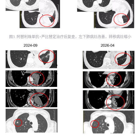
图3. 阿替利珠单抗+芦比替定治疗后复查，左下肺病灶改善，转移病灶缩小