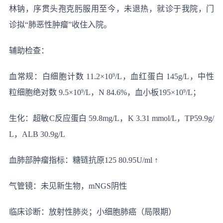
林钠，序贯头孢克肟服用至今，未退热，就诊于我院，门
诊拟“肺恶性肿瘤”收住入院。
辅助检查：
血常规：白细胞计数 11.2×10
9
/L，血红蛋白 145g/L，中性
粒细胞绝对数 9.5×10
9
/L，N 84.6%，血小板195×10
9
/L；
生化：超敏C反应蛋白 59.8mg/L，K 3.31 mmol/L，TP59.9g/
L，ALB 30.9g/L
血肺部肿瘤指标：糖链抗原125 80.95U/ml ↑
气管镜：未见新生物，mNGS阴性
临床诊断：
放射性肺炎；小细胞肺癌（局限期）