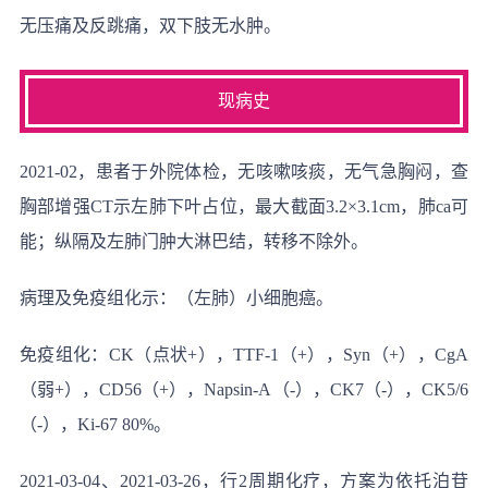
无压痛及反跳痛，双下肢无水肿。
现病史
2021-02，患者于外院体检，无咳嗽咳痰，无气急胸闷，查
胸部增强CT示左肺下叶占位，最大截面3.2×3.1cm，肺ca可
能；纵隔及左肺门肿大淋巴结，转移不除外。
病理及免疫组化示：（左肺）小细胞癌。
免疫组化：CK（点状+），TTF-1（+），Syn（+），CgA
（弱+），CD56（+），Napsin-A（-），CK7（-），CK5/6
（-），Ki-67 80%。
2021-03-04、2021-03-26，行2周期化疗，方案为依托泊苷