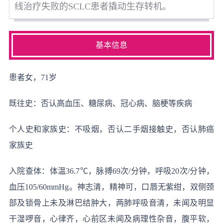
线治疗失败的SCLC患者撬动生存转机。
基本信息
患者女，71岁
既往史：否认高血压、糖尿病、冠心病、脑梗等疾病
个人史和家族史：不吸烟，否认二手烟接触史，否认肺癌
家族史
入院查体：体温36.7℃，脉搏69次/分钟，呼吸20次/分钟，
血压105/60mmHg。神志清，精神可，口唇无紫绀，双侧颈
部及锁骨上未及淋巴结肿大，两肺呼吸音清，未闻及明显
干湿啰音，心律齐，心前区未闻及病理性杂音，腹平软，