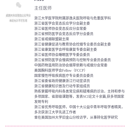
主任医师
浙江大学医学院附属邵逸夫医院呼吸与危重医学科
浙江省医学会变态反应学分会副主委
浙江省医师协会变态反应分会常委
浙江省预防医学会变态反应学分会委员
浙江省戒烟联盟副主席
浙江省健康促进与教育协会控烟专业委员会副主委
浙江省康复医学会呼吸康复专委会副主委
浙江省医师协会睡眠医学专委会委员
浙江省预防医学会慢病预防与控制专业委员会委员
中国药物滥用防治协会烟草依赖与戒烟分会常委
美国胸科医师学会Fellow（FCCP）
国家慢性呼吸疾病医疗专业委员会委员
浙江省委省政府健康浙江行动宣讲员
浙江省健康知识普及行动专家组成员
熟练掌握呼吸内科各类常见病和疑难病的诊治，主持和参与
多项国家、省部级课题等，发表SCI论文十余篇,获多项国家
发明专利
浙江省优秀呼吸医师，中国十大公益中青年呼吸学者精英，
多次获浙江大学先进工作者
曾在美国加州大学旧金山分校访学，从事转化医学研究