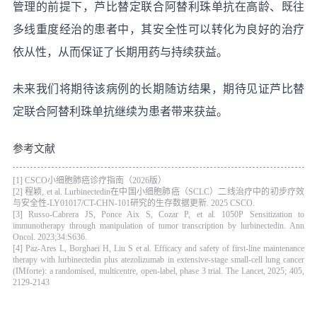
管理的前提下，芦比替定联合阿替利珠单抗在高龄、既往
多线重度经治的患者中，其安全性可以转化为良好的治疗
依从性，从而保证了长期用药与持续获益。
未来我们将期待该病例的长期随访结果，期待见证芦比替
定联合阿替利珠单抗继续为患者带来获益。
参考文献
[1] CSCO小细胞肺癌诊疗指南（2026版）
[2] 程颖, et al. Lurbinectedin在中国小细胞肺癌（SCLC）二线治疗中的初步疗效
与安全性-LY01017/CT-CHN-101研究的生存数据更新. 2025 CSCO.
[3] Russo-Cabrera JS, Ponce Aix S, Cozar P, et al. 1050P Sensitization to
immunotherapy through manipulation of tumor transcription by lurbinectedin. Ann
Oncol. 2023;34:S636.
[4] Paz-Ares L, Borghaei H, Liu S et al. Efficacy and safety of first-line maintenance
therapy with lurbinectedin plus atezolizumab in extensive-stage small-cell lung cancer
(IMforte): a randomised, multicentre, open-label, phase 3 trial. The Lancet, 2025; 405,
2129-2143