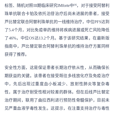
标签、随机对照III期临床研究IMforte中
[4]
，对于接受阿替利
珠单抗联合卡铂及依托泊苷治疗后尚未进展的患者，接受
芦比替定联合阿替利珠单抗的一线维持治疗，中位PFS达到
了5.4个月，对比免疫单药维持将疾病进展或死亡风险降低
了46%，中位OS达13.2个月。基于该研究结果，在最新版
指南中，芦比替定联合阿替利珠单抗的维持治疗方案同样
获得了推荐。
安全性方面，这是保证患者长期治疗依从性，从而确保长
期获益的关键。该患者在接受既往多线放化疗及免疫治疗
中，先后出现过重度血小板减少、放射性肺炎等复杂毒
性，属于治疗耐受性相对较差的群体。但在后线芦比替定
治疗期间，联用了曲拉西利进行预防性骨髓保护，目前未
见严重血液学毒性发生。这提示，在注重支持治疗与毒性