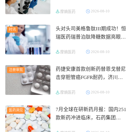
来专利，全球首仿战升级
2026-08-10
摩熵医药
头对头司美格鲁肽III期成功！恒
时讯
瑞医药瑞普泊肽降糖数据亮眼，
60亿级GLP-1资产即将报产
2026-08-10
摩熵医药
药捷安康首款创新药替恩戈替尼
注册审批
击穿胆管癌FGFR耐药，济川药
业小儿便通颗粒抢滩千亿儿科中
2026-08-10
摩熵医药
成药市场
7月全球在研新药月报：国内251
医药洞见
款新药冲进临床，石药集团
HER2双抗再获突破性认定，多