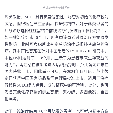
点击观看完整版视频
周勇教授：
SCLC具有高度侵袭性，尽管对初始的化疗较为
敏感，但很容易产生耐药。临床实践中，对于此类患者的
后线治疗选择往往需结合前线治疗情况进行个体化判断
[1]
，
如一线治疗结束≤6个月，则考虑该患者对原治疗方案原发
性耐药，此时可考虑芦比替定单药治疗或拓扑替康单药治
疗。其中芦比替定在针对中国患者的LY01017-101研究中，
中位OS则达到了11.3个月，显示了为患者带来生存获益的
能力
[2]
。需注意在该患者进入后线治疗时，芦比替定并未在
国内获批上市，因此尚不可及，在2024年12月后，芦比替
定已获得中国国家药品监督管理局批准上市，适用于治疗
转移性SCLC成人患者，成为临床中的可选项。此外，也可
考虑其他化疗药物如伊立替康、紫杉醇、多西他赛、吉西
他滨等。
对于一线治疗结束＞6个月复发的患者，也可考虑初始方案