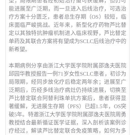
型，局限期患者经初始治疗虽可获缓解，但仍可
能进展至广泛期，而一旦进入后线治疗，可选治
疗方案十分匮乏，患者总生存期（OS）较短，临
床面临严峻挑战。近年来，新型化疗药物芦比替
定以其独特抗肿瘤机制进入临床视野，芦比替定
单药及其联合方案将有望成为SCLC后线治疗中的
新希望。
本期病例分享由
浙江大学医学院附属邵逸夫医院
邱园华教授
报告一例71岁女性SCLC患者，初诊为
局限期，经同步放化疗后稳定两年余；进展至广
泛期后，历经多线治疗病灶仍持续进展，切换至
芦比替定联合阿替利珠单抗方案后，患者获得显
著缓解，无进展生存期（PFS）已超1.5年，OS突
破5年。特邀
浙江大学医学院附属邵逸夫医院周勇
教授
结合最新循证医学证据，深入剖析该案例诊
疗经过，解读芦比替定联合免疫策略，如何为多