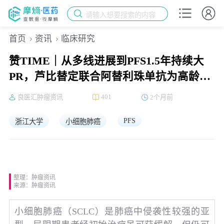
请输入想要搜索的内容
首页
资讯
临床研究
赞TIME｜从多线进展到PFS1.5年持续大
PR，芦比替定联合阿替利珠单抗为高龄
SCLC患者带来持久获益
401
良医汇肿瘤资讯
2个月前
PFS
浙江大学
小细胞肺癌
整理：肿瘤资讯
来源：肿瘤资讯
小细胞肺癌（SCLC）是肺癌中侵袭性较强的亚