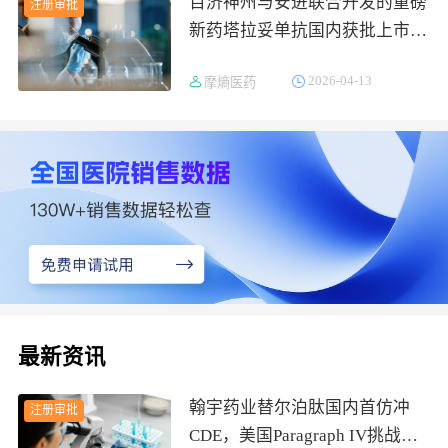
百济神州与安进联合开发的重磅
注册审批
新药塔拉妥单抗国内获批上市！
双抗免疫助力小细胞肺癌治疗竞
2026-04-13
摩熵医药
争格局重塑
最新资讯
翰宇药业替尔泊肽国内首仿冲
注册审批
CDE，美国Paragraph IV挑战礼