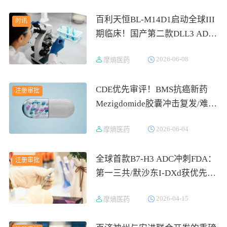
百利天恒BL-M14D1启动全球III
时讯
期临床！国产第二款DLL3 ADC
剑指广泛期小细胞肺癌一线治疗
2026-06-08
摩熵医药
CDE优先审评！BMS抗癌新药
注册审批
Mezigdomide胶囊冲击复发/难治
性多发性骨髓瘤，III期PFS翻倍
2026-06-04
摩熵医药
至18个月
全球首款B7-H3 ADC冲刺FDA：
注册审批
第一三共/默沙东I-DXd获优先审
评，小细胞肺癌后线治疗迎破局
2026-04-15
摩熵医药
时刻