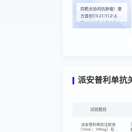
四靶点协同抗肿瘤！康
方首创TIGIT/TGF-β双
靶点抗体融合蛋白联合
依沃西后线治疗胆道癌
优异数据发
布|ASCO2026
派安普利单抗
试验题目
派安普利单抗注射液
（10mL：100mg）在健