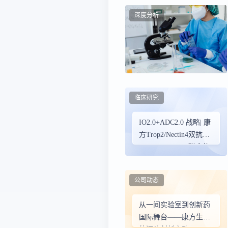
新，东西方人群疗效高
深度分析
度一致
临床研究
IO2.0+ADC2.0 战略| 康
方Trop2/Nectin4双抗
ADC(AK146D1)联合依
沃西治疗NSCLC的 II
期研究首例入组
公司动态
从一间实验室到创新药
国际舞台——康方生物