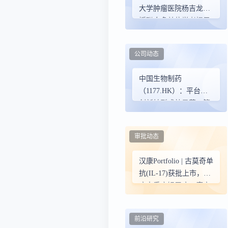
大学肿瘤医院杨吉龙教
授联合多单位学者揭示
黑色素瘤多重耐药的非
编码调控新机制
公司动态
中国生物制药
（1177.HK）：平台化
创新转型成效显著，管
线密集兑现驱动价值重
估
审批动态
汉康Portfolio | 古莫奇单
抗(IL-17)获批上市，治
疗中重度银屑病，康方
生物自免领域再添重磅
新药
前沿研究