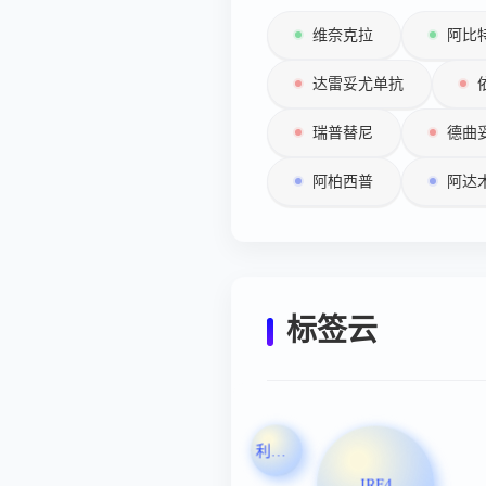
维奈克拉
阿比
达雷妥尤单抗
瑞普替尼
德曲
阿柏西普
阿达
标签云
利巴韦林
IRF4