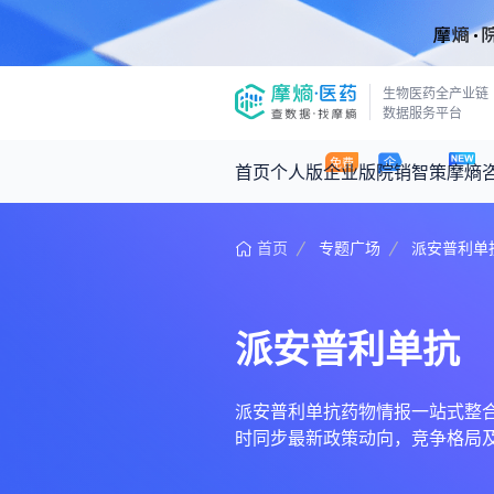
生物医药全产业链
数据服务平台
首页
个人版
企业版
院销智策
摩熵
首页
专题广场
派安普利单
咨询服务
摩熵原创
数据中心
摩熵视频
公司介绍
医药市场洞察中心
回放
产品立项评估及管线规划
深度分析
派安普利单抗
王中健
基于市场数据，为您提供全面的市场
产业/行业调研
政策法规
2026-07-24 2
2026年Q1总销售额：
3,066
亿元
投资决策与交易估值
投融资
派安普利单抗药物情报一站式整合，汇
时同步最新政策动向，竞争格局
时讯
数据查询
医药洞见