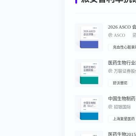
2026 ASC
2026 ASCO
会议详情汇
ASCO
总
充血性心脏衰
医药生物行
业跟踪报
万联证券股份
告：2025FD
A新药全
景：创新疗
法与市场变
舒沃替尼
革
中国生物制
药（0117
招银国际
7）：创新
管线价值重
估，制药龙
头华丽转身
上海复星医药
医药生物201