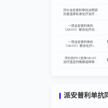
康男性受试者中随机、单
盲、平行设计的药代动力
学和安全性的相似性临床
评价派安普利单抗对照研
研究
究者选择标准化疗治疗复
发难治经典型霍奇金淋巴
瘤（R/R cHL）有效性和
安全性的随机、开放、多
一项派安普利单抗
中心III期临床研究
（AK105）联合化疗对比
安慰剂联合化疗一线治疗
复发或转移鼻咽癌的随
机、双盲、多中心III期临
一项派安普利单抗
床研究
（AK105）联合化疗±盐
酸安罗替尼治疗晚期鼻咽
癌的II期临床研究
评价抗PD-1抗体AK105
治疗选定的晚期或转移性
实体瘤的有效性和安全性
的多中心、开放性、Ib/II
期临床研究
派安普利单抗