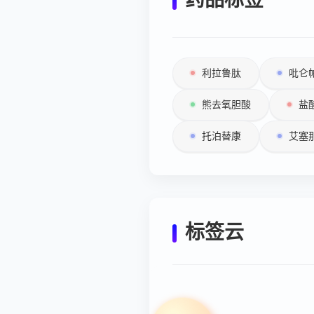
利拉鲁肽
吡仑
熊去氧胆酸
盐
托泊替康
艾塞
标签云