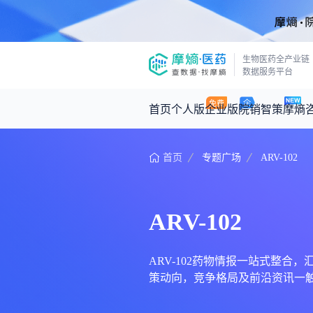
生物医药全产业链
数据服务平台
首页
个人版
企业版
院销智策
摩熵
首页
专题广场
ARV-102
咨询服务
摩熵原创
数据中心
摩熵视频
公司介绍
医药市场洞察中心
回放
产品立项评估及管线规划
深度分析
ARV-102
王中健
基于市场数据，为您提供全面的市场
产业/行业调研
政策法规
2026-07-24 2
2026年Q1总销售额：
3,066
亿元
投资决策与交易估值
投融资
ARV-102药物情报一站式整合，汇
策动向，竞争格局及前沿资讯一触
时讯
数据查询
医药洞见