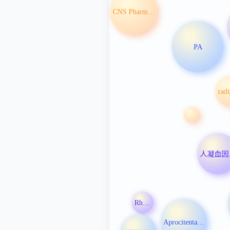
CNS Pharmaceuticals Inc
PA
人
Rhythm Pharmaceuticals Inc
Aprocitentan片