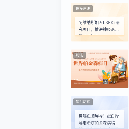
医投速递
阿维纳斯加入LRRK2研
究项目，推进神经退行
性疾病治疗
时讯
审批动态
穿越血脑屏障！蛋白降
解剂治疗帕金森病临床