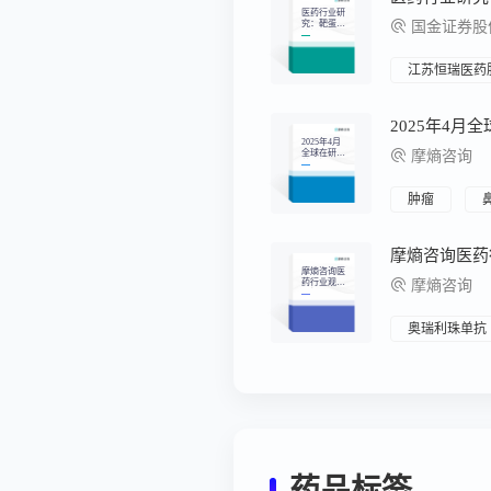
医药行业研
究：靶蛋白
国金证券股
降解：下一
代颠覆性治
疗范式迎来
商业化元年
江苏恒瑞医药
2025年4月
2025年4月
全球在研新
摩熵咨询
药月报
肿瘤
摩熵咨询医
药行业观察
摩熵咨询
周报（2025.
03.31-2025.0
4.06)
奥瑞利珠单抗
药品标签