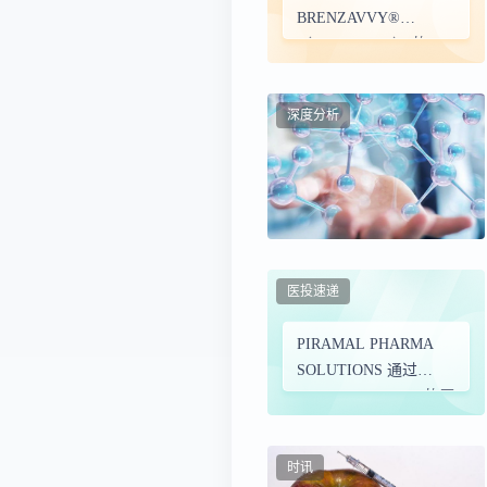
BRENZAVVY®
（bexagliflozin） 的 CV
安全性在发表在《糖尿
病、肥胖和代谢》上的
深度分析
研究中得到证实
医投速递
PIRAMAL PHARMA
SOLUTIONS 通过
BEXAGLIFLOZIN 的原
料药/药品综合计划支持
THERACOSBIO
时讯