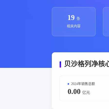
政策法规
药品生产企业
19
条
相关内容
贝沙格列净核
2024年销售总额
0.00
亿元