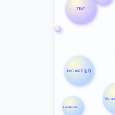
TIMP
IMG-007注射液
Vectur
Gantenerumab注射液