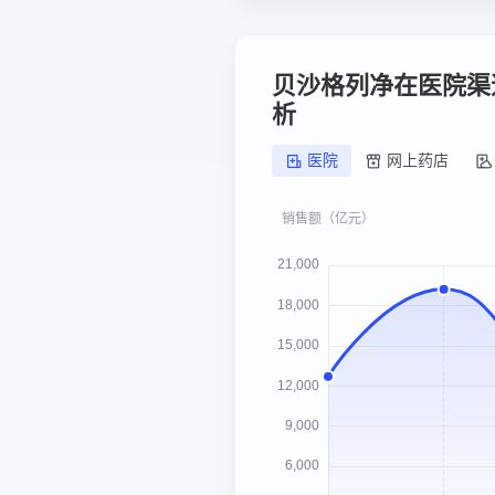
贝沙格列净在医院渠
析
医院
网上药店