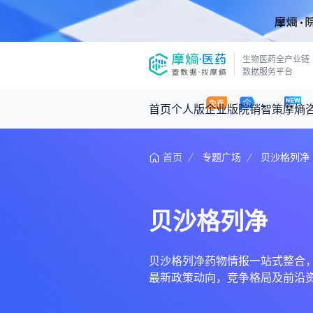
生物医药全产业链
数据服务平台
首页
个人版
企业版
院销智策
摩熵
首页
专题广场
贝沙格列净
咨询服务
摩熵原创
数据中心
摩熵视频
公司介绍
医药市场洞察中心
回放
产品立项评估及管线规划
深度分析
贝沙格列净
王中健
基于市场数据，为您提供全面的市场
产业/行业调研
政策法规
2026-07-24 2
2026年Q1总销售额：
3,066
亿元
投资决策与交易估值
投融资
贝沙格列净药物情报一站式整合，汇聚
最新政策动向，竞争格局及前沿
时讯
数据查询
医药洞见