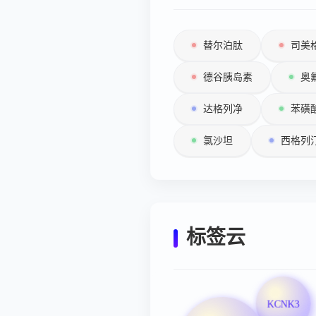
替尔泊肽
司美
德谷胰岛素
奥
达格列净
苯磺
氯沙坦
西格列
标签云
KCNK3