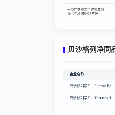
性、药代动力学特征的开
放、单次和多次给药的I
期临床研究
一项在盐酸二甲双胍单药
治疗后血糖控制不佳的2
型糖尿病患者中接受盐酸
二甲双胍联合
Bexagliflozin（20 mg）
片剂或达格列净（10
mg）片剂治疗的多中
心、随机、双盲、平行、
阳性对照的Ⅲ期临床研究
贝沙格列净同
企业名称
贝沙格列净片 - Piramal Healthcare UK Ltd、TheracosBio LLC、恒翼生物医药（上海）股份有限公司
贝沙格列净片 - Theracos Holdings Ltd、恒翼生物医药（上海）股份有限公司