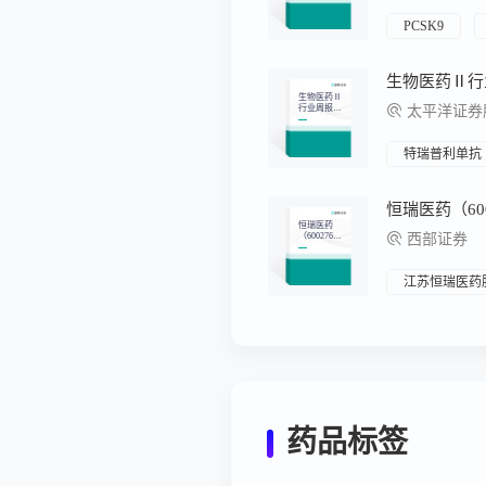
02.02-2026.0
2.08）
PCSK9
生物医药Ⅱ
行业周报：
太平洋证券股份
小核酸药物
关注度提
升，创新药
出海潮持续
特瑞普利单抗
恒瑞医药
（600276）
西部证券
首次覆盖：
拐点将至，
创新引领，
布局海外，
江苏恒瑞医药
转型再出发
药品标签