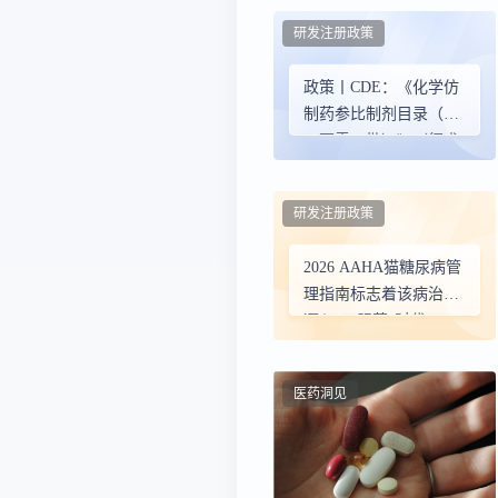
研发注册政策
政策丨CDE：《化学仿
制药参比制剂目录（第
一百零八批）》（征求
意见稿）
研发注册政策
2026 AAHA猫糖尿病管
理指南标志着该病治疗
迈入“口服药”时代
医药洞见