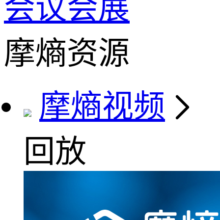
会议会展
摩熵资源
摩熵视频
回放