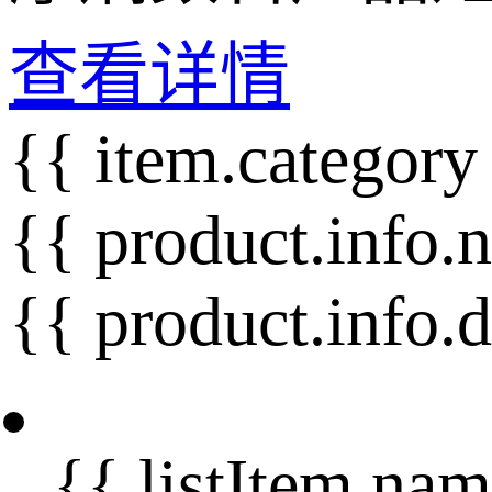
查看详情
{{ item.category
{{ product.info.
{{ product.info.
{{ listItem.nam