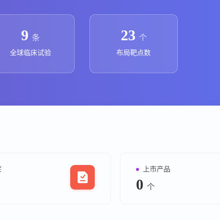
上市医药企业年报
投融
临床进展
投融资
9
23
条
个
机构查
全球临床试验
布局靶点数
企业查
症
上市产品
0
个