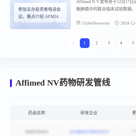
Affimed N.V.宣布将于12月17日召
AFM24的1期研究中成功测试
胞肺癌中的联合临床试验数据。会
参加主办投资者电话会
链接和电话接入详情。Affim
议，重点介绍 AFM24
GlobeNewswire
2024-12
段免疫肿瘤学公司，其ICE®
联合 Atezolizumab 治疗
非小细胞肺癌的临床数
据
1
2
3
4
5
Affimed NV药物研发管线
药品名称
研发企业