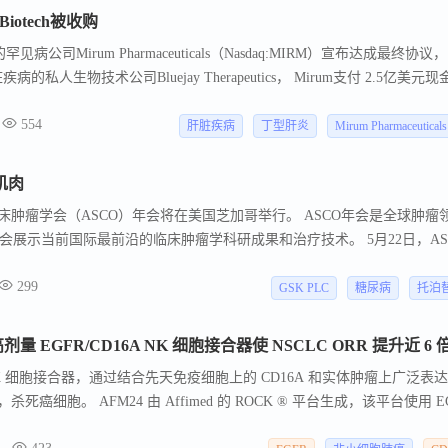
otech被收购
公司Mirum Pharmaceuticals（Nasdaq:MIRM）宣布达成最终协议
私人生物技术公司Bluejay Therapeutics， Mirum支付 2.5亿美元现
再支付2亿美元潜在销售分层里程碑 。 该交易将为Mirum的罕见肝脏项目组
554
relovitug是一种晚期全人单克隆抗体，具有突破性治疗和 PRIME资格治疗 慢
肝脏疾病
丁型肝炎
Mirum Pharmaceuticals
购有望提升Mirum在罕见病领域的领导地位，建立在其在罕见肝病方面的
月内为该公司增加第四 个潜在的注册读数。
肌肉
美国临床肿瘤学会（ASCO）年会将在美国芝加哥举行。 ASCO年会是全球肿瘤
展示当前国际最前沿的临床肿瘤学科研成果和治疗技术。 5月22日，AS
的全球诸多双抗/三抗项目披露了临床数据，医药魔方从中挑选数据亮眼的
299
GSK PLC
糖尿病
托泊
： 较高剂量 EGFR/CD16A NK 细胞接合器使 NSCLC ORR 提升近 6 
NK 细胞接合器，通过结合先天免疫细胞上的 CD16A 和实体肿瘤上广泛表
死癌细胞。 AFM24 由 Affimed 的 ROCK ® 平台生成，该平台使用 E
细胞毒性和抗体依赖性吞噬作用，与天然免疫细胞接触，以杀死肿瘤细胞