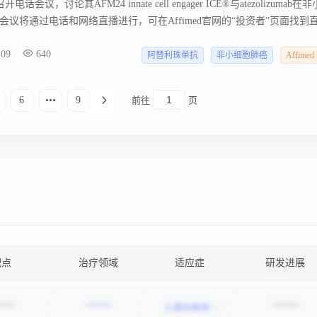
开电话会议，讨论其AFM24 innate cell engager ICE®与atezolizumab在
，显示出可管理的安全特性。
议将通过电话和网络直播进行，可在Affimed官网的“投资者”页面找到
ed是一家致力于通过激活先天免疫系统的潜力来帮助患者恢复抗癌能力的临
-09
640
技术平台能够生成针对多种肿瘤的肿瘤靶向性治疗分子。
阿替利珠单抗
非小细胞肺癌
Affimed
6
9
前往
页
靶点
治疗领域
适应症
研发进展