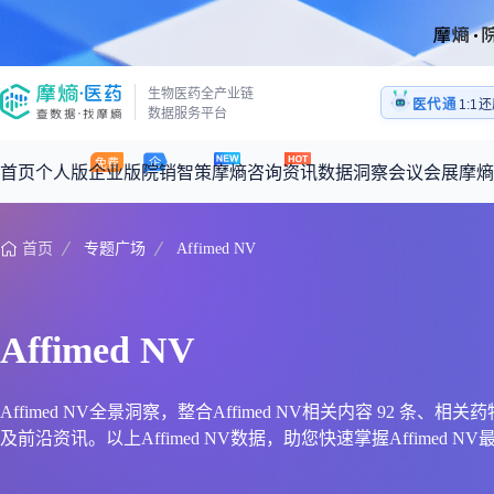
医药
生物医药全产业链
医代通
1:1
数据服务平台
医药
首页
个人版
企业版
院销智策
摩熵咨询
资讯
数据洞察
会议会展
摩熵
首页
专题广场
Affimed NV
咨询服务
摩熵原创
数据中心
摩熵视频
公司介绍
加入我们
医药市场洞察中心
全球
从实验室到10亿爆款：创新药商业化的选择、组织与执行
回放
产品立项评估及管线规划
深度分析
过评精选
数据定制服务
Affimed NV
王中健
基于市场数据，为您提供全面的市场趋势分析与决策支持
整合全球研发
产业/行业调研
政策法规
赛道梳理
市场洞察咨询
2026-07-24 20:00-21:00
2026年Q1总销售额：
3,066
亿元
全球在研新药
投资决策与交易估值
投融资
注册审批
“十五五”战略
Affimed NV全景洞察，整合Affimed NV相关内容 92 条
及前沿资讯。以上Affimed NV数据，助您快速掌握Affimed N
时讯
科普
数据查询
医药洞见
会议