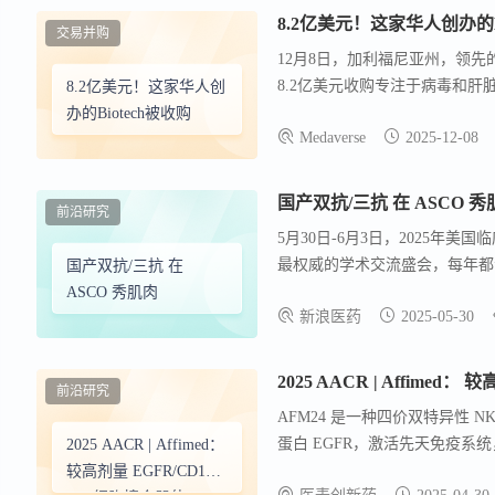
8.2亿美元！这家华人创办的Bi
交易并购
12月8日，加利福尼亚州，领先的罕见病
8.2亿美元收购专注于病毒和肝脏疾病的
8.2亿美元！这家华人创
3.7亿美元Mirum股票，额外
办的Biotech被收购
Medaverse
2025-12-08
加Brelovitug的全球权利，B
型肝炎病毒（HDV）。 此次收
专业知识之上，并在未来18个
国产双抗/三抗 在 ASCO 秀
前沿研究
5月30日-6月3日，2025年
最权威的学术交流盛会，每年都会
国产双抗/三抗 在
年会摘要全文公布，以中国为主
ASCO 秀肌肉
新浪医药
2025-05-30
项进行介绍。
2025 AACR | Affimed
前沿研究
AFM24 是一种四价双特异性 
蛋白 EGFR，激活先天免疫系统，杀
2025 AACR | Affimed：
作为对接位点，通过抗体依赖性
较高剂量 EGFR/CD16A