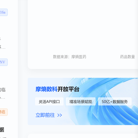
 名
胞治
16a
于
等人
24
数据来源：摩熵医药
药品数量
台生
 NV
的临
的临
%，
月，
%，
肺癌
列均
和总
数据
已在