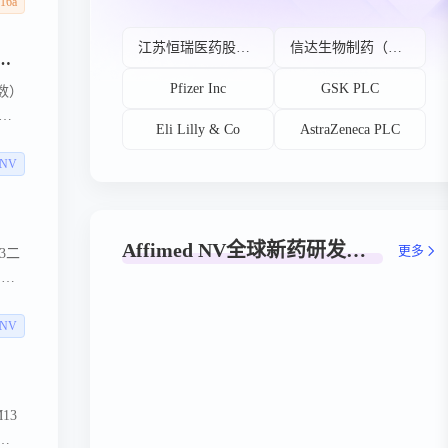
暴露
16a
7.3
江苏恒瑞医药股份有限公司
信达生物制药（苏州）有限公司
示 AFM24 的较高暴露与难治性 NSCLC 患者的反应率和无进展生存期显著升高相关
Pfizer Inc
GSK PLC
数）
且对
Eli Lilly & Co
AstraZeneca PLC
。分
。分
 NV
的或
并降
Affimed NV全球新药研发阶段分布
更多
03二
州芝
海报
者
 NV
13