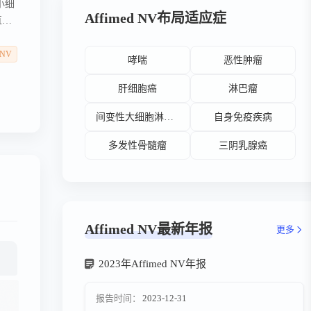
非小细
Affimed NV布局适应症
直播
床阶
 NV
哮喘
恶性肿瘤
肝细胞癌
淋巴瘤
间变性大细胞淋巴瘤
自身免疫疾病
多发性骨髓瘤
三阴乳腺癌
Affimed NV最新年报
更多
2023年Affimed NV年报
报告时间：
2023-12-31