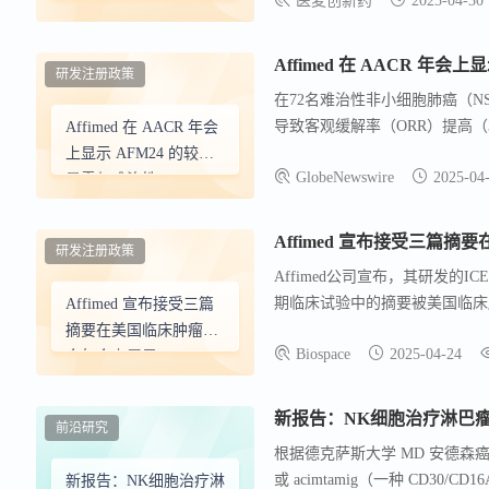
医麦创新药
2025-04-30
一项针对 72 例接受每周 480
NK 细胞接合器使
水平 （高于中位数） 可显著提高客观
NSCLC ORR 提升近 6
个月 vs 2.9 个月） ，且对安
倍
研发注册政策
在72名难治性非小细胞肺癌（N
导致客观缓解率（ORR）提高（33.
Affimed 在 AACR 年会
安全性没有负面影响。这些发现将
上显示 AFM24 的较高
GlobeNewswire
2025-04
析基于72名接受480 mg A
暴露与难治性 NSCLC
析将患者分为高和低AFM24暴露
患者的反应率和无进展
（DCR）分别为83.3%和58.
生存期显著升高相关
Affimed 宣布接受三篇
研发注册政策
严重不良事件发生率增加无关。Af
Affimed公司宣布，其研发的ICE®
低早期进展风险。
期临床试验中的摘要被美国临床肿
Affimed 宣布接受三篇
加哥进行口头报告。此外，关于AFM
摘要在美国临床肿瘤学
Biospace
2025-04-24
展示。完整摘要将于2025年5月
会年会上展示
抗癌能力的临床阶段免疫肿瘤学
新报告：NK细胞治疗淋巴瘤
前沿研究
根据德克萨斯大学 MD 安德森癌
或 acimtamig（一种 CD
新报告：NK细胞治疗淋