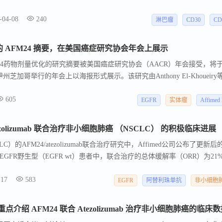
烈的反应率。 近日发表在《自然医学》杂志上的 I 期试验结果显示，在 42
-04-08
240
率为 92.9%，完全缓解率为 66.7%。 这些结果表明，这种独特的细
淋巴瘤
CD30
CD
瘤患者，但未来可能会适用于更多类型的癌症。
化的 AFM24 摘要，在美国癌症研究协会年会上展示
FM24药物剂量优化的研究摘要被美国癌症研究协会（AACR）年会接受，将
伊州芝加哥举行的年会上以海报形式展示。该研究由Anthony El-Khoueiry
患者中，AFM24单药治疗和联合阿替利珠单抗治疗时的剂量优化。AFM
605
来激活先天免疫系统的四价双特异性ICE®抗体，由Affimed的ROCK®平
EGFR
实体瘤
Affimed
细胞。Affimed是一家致力于通过激活先天免疫系统恢复患者抗癌能力
E®抗体在多种血液和实体瘤的治疗中具有潜力。
/Atezolizumab 联合治疗非小细胞肺癌 （NSCLC） 的积极临床进展
的AFM24/atezolizumab联合治疗研究中，Affimed公司公布了更新后
GFR野生型（EGFR wt）患者中，联合治疗的总体缓解率（ORR）为21
肿瘤缩小在48%的患者中观察到；初步的中位无进展生存期（PFS）为5.6个
-17
583
EGFR突变型（EGFR mut）患者中，联合治疗的ORR为24%，DCR为71
EGFR
阿替利珠单抗
非小细胞
中位PFS为5.6个月，5名患者（29%）已接受治疗超过10个月。两个队
的安全信号。事后分析显示，AFM24暴露量较高的患者，其缓解率、PFS
绍 AFM24 联合 Atezolizumab 治疗非小细胞肺癌的临床
这些数据，AFM24的未来开发计划将使用每周720mg的剂量，这一剂量