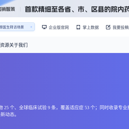
销售AI模拟陪练系统
企业版官网
掌上数据
我要投稿
还原医生拜访场景
销售AI模拟陪练系统
资源
关于我们
资源大厅
摩熵视野
联系我们
产业供需
产品与
药物研发中心
已收录4365条供需信息
报告大厅
前沿研究
最新供需：
转让厂房/资产/设备/设施
数据与行业前沿情报，为药物研发提供全链条专业信息支撑
已收录
份
115837
服务
摩熵说直播
财报业绩
：
383,255
个
本月临床：
84
个
最新
从实验室到10亿爆款：创新药商业化的选择、组织与执行
规划
研发注册政策
、相关药物 25 个、全球临床试验 9 条，覆盖适应症 53 个；同时收录
V最新动态。
专家观点
医药投融资