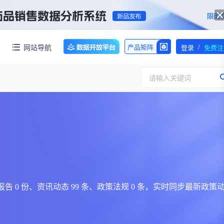
/
网站导航
产品矩阵
登录
免费注
请输入关键词
服务
团队介绍
招标采购
公司动态
临床研究
医保动态
浙江省嵊州市城北化工园区内拥有约60亩化工用地，配套约40000㎡标准化厂房，产权清晰、无权属纠纷，场地规整开阔，可满足生物医药、精细化工、新材料项目的生产、研发、仓储一体化布局，无需额外耗时拿地建房，项目落地即投产，大幅压缩项目建设周期。
交易并购
人事变动
专业报告 0 份、资讯动态 99 条、政策法规 0 条，实时同步最新政策
行业分析
审批动态
医投速递