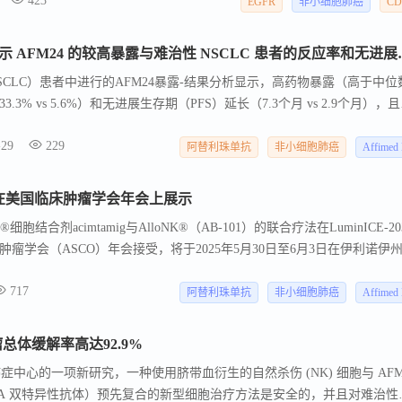
423
 毫克 AFM24 治疗的难治性 NSCLC 患者的暴露-疗效分析显示，较高的药物
EGFR
非小细胞肺癌
CD
缓解率 （ORR）（33.3% vs 5.6%） 并延长无进展生存期 （PFS）（
全性无负面影响。
Affimed 在 AACR 年会上显
SCLC）患者中进行的AFM24暴露-结果分析显示，高药物暴露（高于中位
3% vs 5.6%）和无进展生存期（PFS）延长（7.3个月 vs 2.9个月），
被纳入未来的AFM24试验，以进一步提高接受AFM24治疗患者的疗效
-29
229
FM24单药治疗或AFM24与阿替利珠单抗联合治疗的患者的事后暴露-反应数据
阿替利珠单抗
非小细胞肺癌
Affimed
组。结果显示，高暴露组ORR为33.3%，低暴露组为5.6%；疾病控制率
3%；中位PFS分别为7.33个月和2.86个月。进一步分析显示，高暴露与更严重
摘要在美国临床肿瘤学会年会上展示
fimed公司计划将720 mg剂量的AFM24纳入未来研究，以优化临床效益
细胞结合剂acimtamig与AlloNK®（AB-101）的联合疗法在LuminICE-2
瘤学会（ASCO）年会接受，将于2025年5月30日至6月3日在伊利诺伊
24与atezolizumab在非小细胞肺癌（NSCLC）中的两项摘要被接受为
717
22日在线发布。Affimed是一家致力于通过激活先天免疫系统潜力来恢复患
阿替利珠单抗
非小细胞肺癌
Affimed
公司，总部位于德国曼海姆。
总体缓解率高达92.9%
症中心的一项新研究，一种使用脐带血衍生的自然杀伤 (NK) 细胞与 AFM
30/CD16A 双特异性抗体）预先复合的新型细胞治疗方法是安全的，并且对难治性