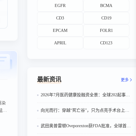
EGFR
BCMA
CD3
CD19
EPCAM
FOLR1
APRIL
CD123
最新资讯
更多
2026年7月医药健康投融资全景：全球202起事件、中国99起，医疗器械+医药研发双赛道吸金564亿
感染
猛，
向光而行：穿越“死亡谷”，只为点亮手术台上的那束光
限公司
武田奥普雷顿Oveporexton获FDA批准，全球首个靶向食欲素的1型发作性睡病对因治疗药物上市