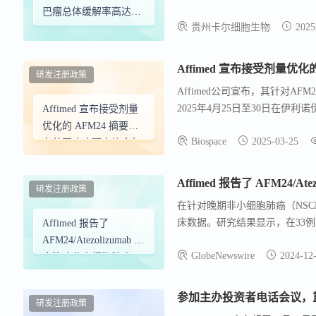
CD30 阳性淋巴瘤患者产生了强
巴瘤总体缓解率高达
贵州卡尔细胞生物
2025
接受过大量治疗的患者中，总体缓解
92.9%
疗方法有望用于治疗特定的淋巴
Affimed 宣布接受剂量优
研发注册政策
Affimed公司宣布，其针对A
2025年4月25日至30日在伊利诺
Affimed 宣布接受剂量
进行，探讨了在晚期非小细胞肺癌
优化的 AFM24 摘要，
Biospace
2025-03-25
是一种通过结合CD16A和EGFR
在美国癌症研究协会年
成，旨在利用先天免疫细胞杀死癌
会上展示
床阶段免疫肿瘤学公司，其IC
Affimed 报告了 AFM24
研发注册政策
在针对晚期非小细胞肺癌（NSCLC）
床数据。研究结果显示，在33例E
Affimed 报告了
疾病控制率（DCR）为76%，
AFM24/Atezolizumab 联
GlobeNewswire
2024-12
36%的患者仍在接受治疗。在17例
合治疗非小细胞肺癌
肿瘤缩小在41%的患者中观察到；
（NSCLC） 的积极临
表现出良好的耐受性，未发现新
床进展
参加主办投资者电话会议，重点介
研发注册政策
生存期（OS）均显著提高。基于