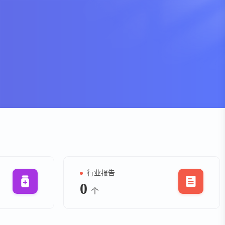
资
事件
询
询
行业报告
0
个