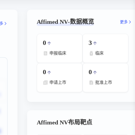
Affimed NV-数据概览
更多
多
0
3
个
个
申报临床
临床
0
0
个
个
申请上市
批准上市
Affimed NV布局靶点