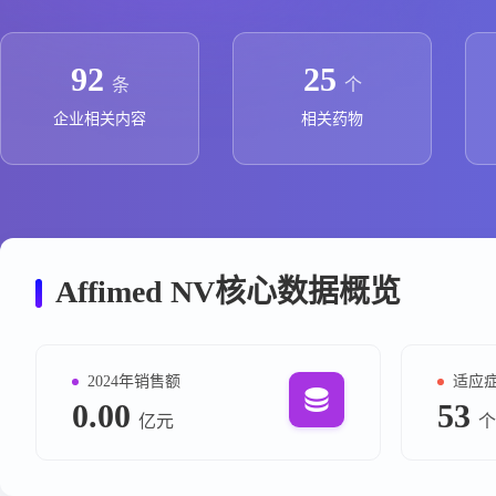
政策法规
药品生产企业
92
25
条
个
企业相关内容
相关药物
Affimed NV核心数据概览
2024年销售额
适应
0.00
53
亿元
个