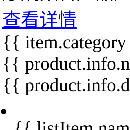
查看详情
{{ item.category
{{ product.info.
{{ product.info.
{{ listItem.nam