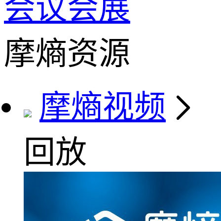
会议会展
摩熵资源
摩熵视频
回放