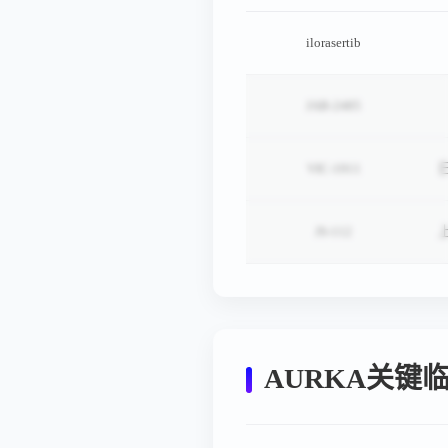
ilorasertib
JAB-2485
VIC-1911
JS-112
AURKA关键