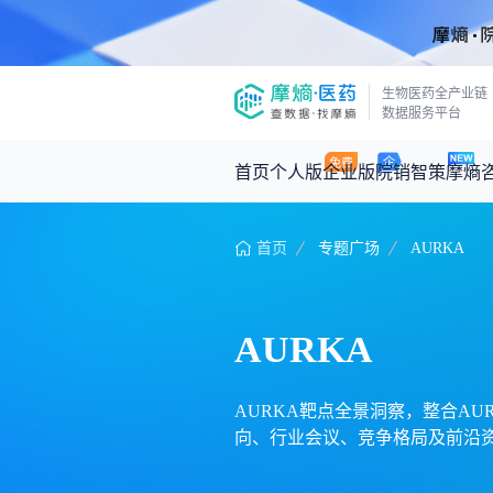
生物医药全产业链
数据服务平台
首页
个人版
企业版
院销智策
摩熵
首页
专题广场
AURKA
咨询服务
摩熵原创
数据中心
摩熵视频
公司介绍
医药市场洞察中心
回放
产品立项评估及管线规划
深度分析
AURKA
王中健
基于市场数据，为您提供全面的市场
产业/行业调研
政策法规
2026-07-24 2
2026年Q1总销售额：
3,066
亿元
投资决策与交易估值
投融资
AURKA靶点全景洞察，整合AUR
向、行业会议、竞争格局及前沿资
时讯
数据查询
医药洞见