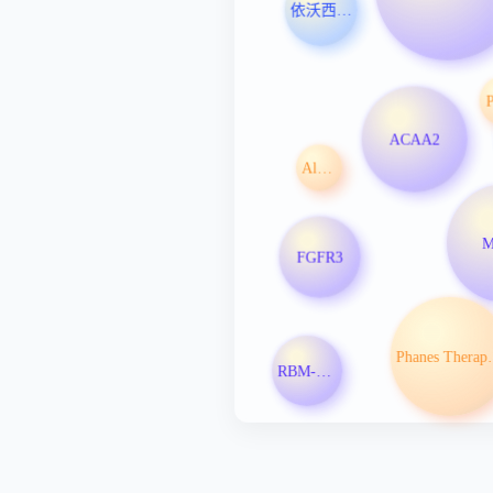
依沃西单抗
ACAA2
Alumis Inc
M
FGFR3
Phanes 
RBM-007