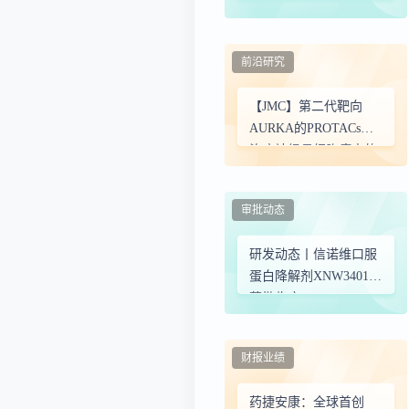
癌研究摘要
前沿研究
【JMC】第二代靶向
AURKA的PROTACs在
治疗神经母细胞瘤中的
应用
审批动态
研发动态丨信诺维口服
蛋白降解剂XNW34017
获批临床
财报业绩
药捷安康：全球首创