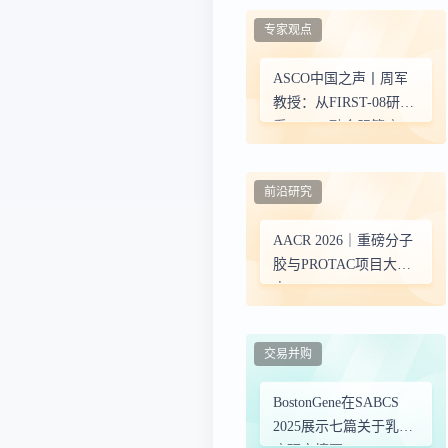
专家观点
ASCO中国之声丨周军
教授：从FIRST-08研究
看FGFR2融合胆管癌
——从耐药突破到全病
程管理
前沿研究
AACR 2026｜重磅分子
胶与PROTAC项目大盘
点
交易并购
BostonGene在SABCS
2025展示七篇关于乳腺