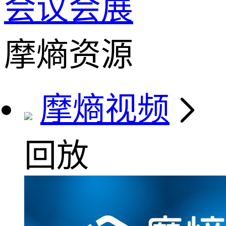
会议会展
摩熵资源
摩熵视频
回放