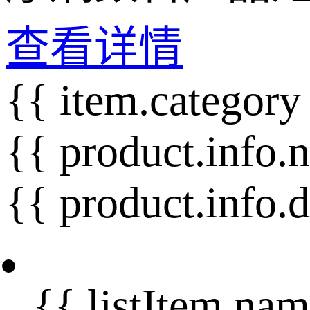
查看详情
{{ item.category
{{ product.info.
{{ product.info.
{{ listItem.nam