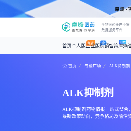
生物医药全产业链
数据服务平台
首页
个人版
企业版
院销智策
摩熵
首页
专题广场
ALK抑制剂
咨询服务
摩熵原创
数据中心
摩熵视频
公司介绍
医药市场洞察中心
回放
产品立项评估及管线规划
深度分析
ALK抑制剂
王中健
基于市场数据，为您提供全面的市场
产业/行业调研
政策法规
2026-07-24 2
2026年Q1总销售额：
3,066
亿元
投资决策与交易估值
投融资
ALK抑制剂药物情报一站式整合，汇
最新政策动向，竞争格局及前沿
时讯
数据查询
医药洞见